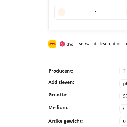
verwachte leverdatum:
10
Producent:
T
Additieven:
p
Grootte:
5
Medium:
G
Artikelgewicht:
0