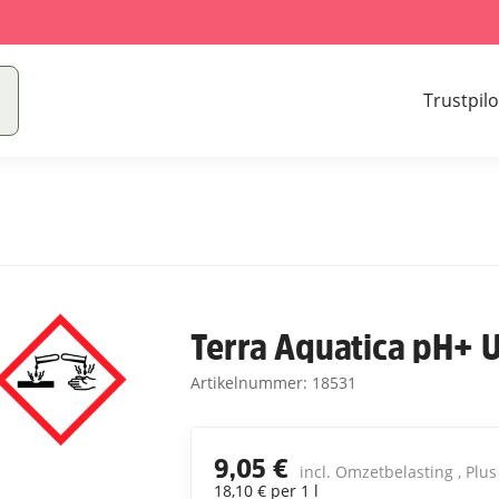
Trustpilo
Terra Aquatica pH+ 
Artikelnummer:
18531
9,05 €
incl. Omzetbelasting , Plu
18,10 € per 1 l