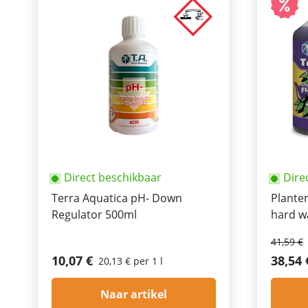
Direct beschikbaar
Dire
Terra Aquatica pH- Down
Planten
Regulator 500ml
hard wa
41,59 €
10,07 €
38,54 
20,13 € per 1 l
Naar artikel