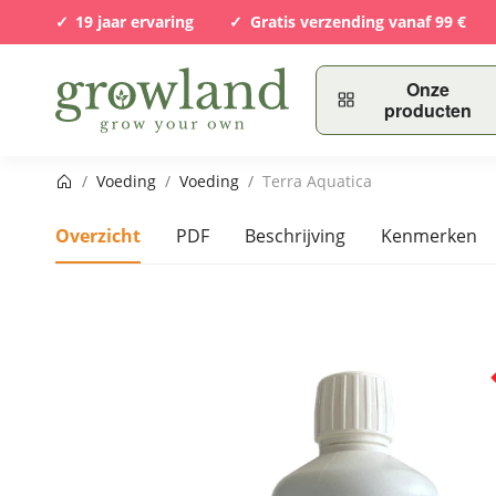
19 jaar ervaring
Gratis verzending vanaf 99 €
Onze
producten
Startpagina
/
Voeding
/
Voeding
/
Terra Aquatica
Overzicht
PDF
Beschrijving
Kenmerken