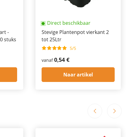
Direct beschikbaar
rt -
Stevige Plantenpot vierkant 2
0 stuks
tot 25Ltr
5/5
0,54 €
vanaf
Naar artikel