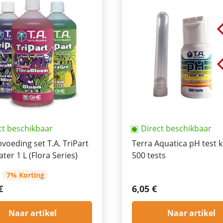
ct beschikbaar
Direct beschikbaar
voeding set T.A. TriPart
Terra Aquatica pH test k
ter 1 L (Flora Series)
500 tests
7% Korting
€
6,05 €
Naar artikel
Naar artikel