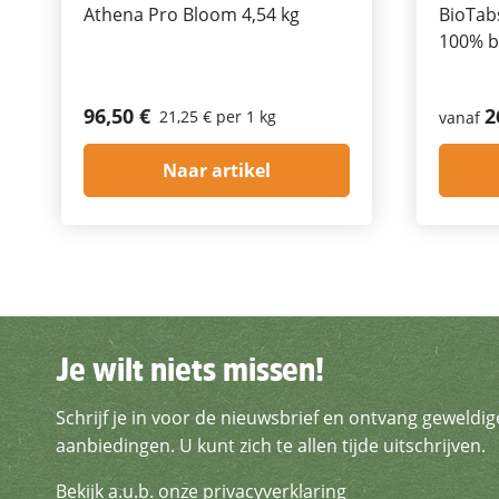
Athena Pro Bloom 4,54 kg
BioTab
100% b
96,50 €
2
21,25 € per 1 kg
vanaf
Naar artikel
Je wilt niets missen!
Je wilt niets missen!
Schrijf je in voor de nieuwsbrief en ontvang geweldig
Schrijf je in voor de nieuws
aanbiedingen. U kunt zich te allen tijde uitschrijven.
Bekijk a.u.b. onze privacyverklaring