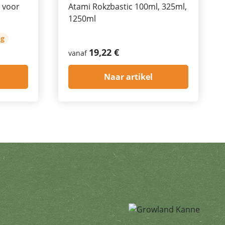
 voor
Atami Rokzbastic 100ml, 325ml,
1250ml
ng
19,22 €
vanaf
Naar artikel
edingen. U kunt zich te allen ti