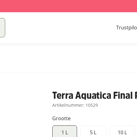
Trustpilo
Terra Aquatica Final 
Artikelnummer:
10529
Grootte
1 L
5 L
10 L