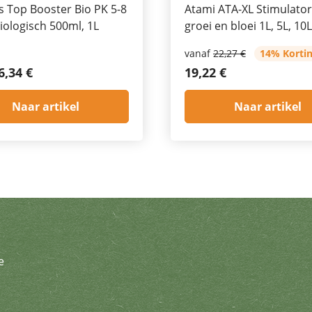
s Top Booster Bio PK 5-8
Atami ATA-XL Stimulator
iologisch 500ml, 1L
groei en bloei 1L, 5L, 10L
vanaf
22,27 €
14% Korti
6,34 €
19,22 €
Naar artikel
Naar artikel
e
brief en ontvang geweldige aanbi