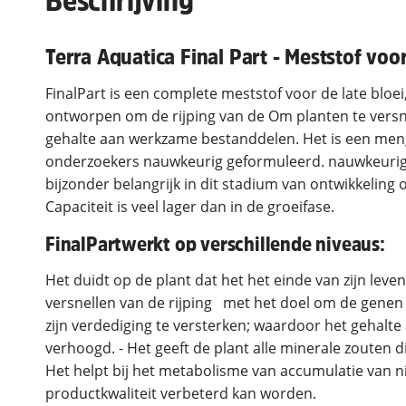
Beschrijving
Terra Aquatica Final Part - Meststof voo
FinalPart is een complete meststof voor de late bloei,
ontworpen om de rijping van de Om planten te versne
gehalte aan werkzame bestanddelen. Het is een meng
onderzoekers nauwkeurig geformuleerd. nauwkeurighe
bijzonder belangrijk in dit stadium van ontwikkeling
Capaciteit is veel lager dan in de groeifase.
FinalPart werkt op verschillende niveaus:
Het duidt op de plant dat het het einde van zijn leve
versnellen van de rijping met het doel om de genen 
zijn verdediging te versterken; waardoor het gehal
verhoogd. - Het geeft de plant alle minerale zouten di
Het helpt bij het metabolisme van accumulatie van 
productkwaliteit verbeterd kan worden.