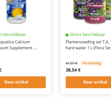
ct beschikbaar
Direct beschikbaar
Aquatica Calcium
Plantenvoeding set T.A. 
ium Supplement -
hard water 1 L (Flora Ser
 1L
41,59 €
7% Korting
€
38,54 €
Naar artikel
Naar artikel