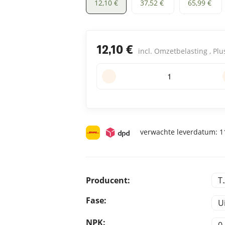
1 L
5 L
10 L
12,10 €
37,52 €
65,99 €
12,10 €
incl. Omzetbelasting , Pl
verwachte leverdatum:
11
Producent:
T
Fase:
U
NPK:
0 