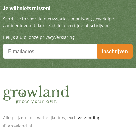
Je wilt niets missen!
Je wilt niets missen!
Schrijf je in voor de nieuwsbrief en ontvang g
Schrijf je in voor de nieuwsbrief en ontvang geweldige
aanbiedingen. U kunt zich te allen tijde uitschrijven.
Bekijk a.u.b. onze privacyverklaring
Je wilt niets missen!
Inschrijven
Schrijf je in voor de nieuwsbrief en ontvang geweldige aanbieding
Alle prijzen incl. wettelijke btw, excl.
verzending
© growland.nl