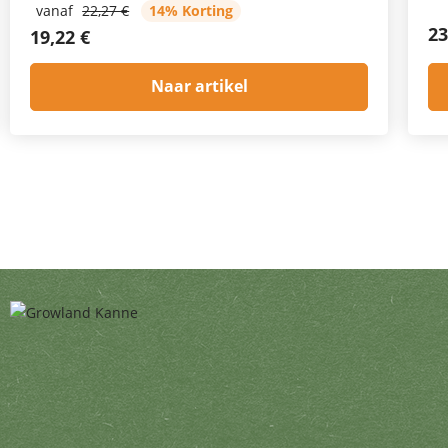
vanaf
22,27 €
14% Korting
23
19,22 €
Naar artikel