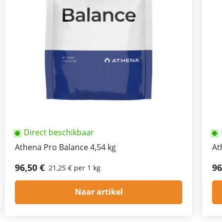
Direct beschikbaar
Athena Pro Balance 4,54 kg
At
96,50 €
96
21,25 € per 1 kg
Naar artikel