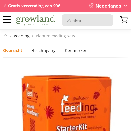
Nederlands
Gratis verzending van 99€
Startpagina
/
Voeding
/
Plantenvoeding sets
Overzicht
Beschrijving
Kenmerken