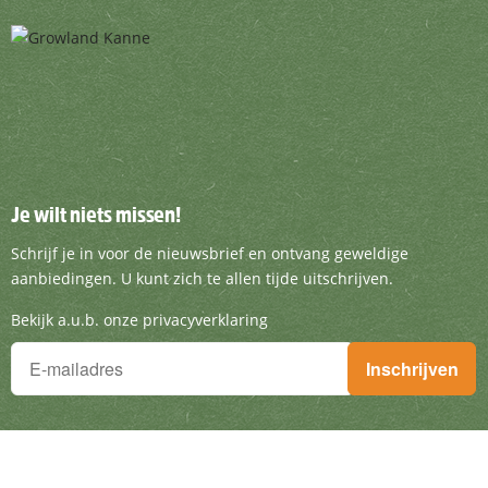
Je wilt niets missen!
Je wilt niets missen!
Schrijf je in voor de nieuwsbrief en ontvang g
Schrijf je in voor de nieuwsbrief en ontvang geweldige
aanbiedingen. U kunt zich te allen tijde uitschrijven.
Bekijk a.u.b. onze privacyverklaring
Je wilt niets missen!
Inschrijven
Schrijf je in voor de nieuwsbrief en ontvang geweldige aanbieding