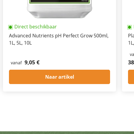
Direct beschikbaar
Advanced Nutrients pH Perfect Grow 500ml,
Pl
1L, 5L, 10L
1L
v
9,05 €
38
vanaf
Naar artikel