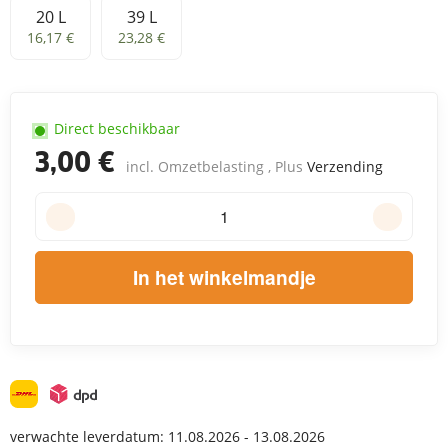
20 L
39 L
20 L
39 L
16,17 €
23,28 €
Direct beschikbaar
3,00 €
incl. Omzetbelasting , Plus
Verzending
In het winkelmandje
verwachte leverdatum:
11.08.2026 - 13.08.2026