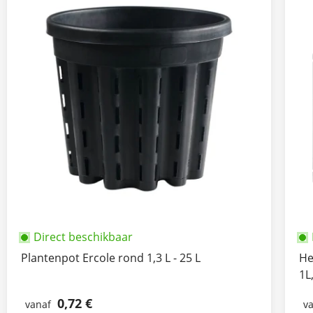
Direct beschikbaar
Plantenpot Ercole rond 1,3 L - 25 L
He
1L
0,72 €
vanaf
v