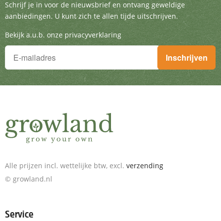
Schrijf je in voor de nieuwsbrief en ontvang g
Schrijf je in voor de nieuwsbrief en ontvang geweldige
aanbiedingen. U kunt zich te allen tijde uitschrijven.
Bekijk a.u.b. onze privacyverklaring
Je wilt niets missen!
Inschrijven
Schrijf je in voor de nieuwsbrief en ontvang geweldige aanbieding
Alle prijzen incl. wettelijke btw, excl.
verzending
© growland.nl
Service