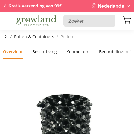
Nederlands
Gratis verzending van 99€
Startpagina
/
Potten & Containers
/
Potten
Overzicht
Beschrijving
Kenmerken
Beoordelingen
(2