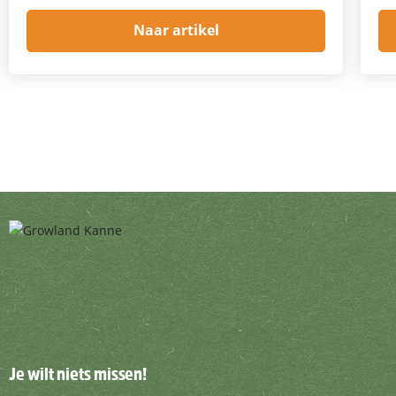
Naar artikel
Je wilt niets missen!
Je wilt niets missen!