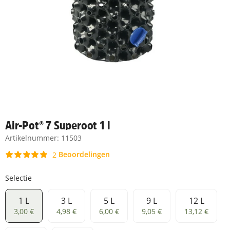
Air-Pot® 7 Superoot 1 l
Artikelnummer:
11503
Beoordelingen
2
Selectie
1 L
3 L
5 L
9 L
12 L
1 L
3 L
5 L
9 L
12 L
3,00 €
4,98 €
6,00 €
9,05 €
13,12 €