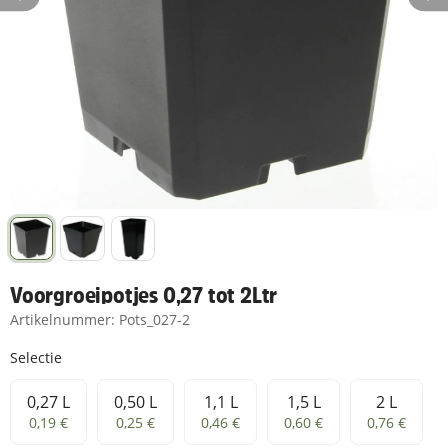
Voorgroeipotjes 0,27 tot 2Ltr
Artikelnummer:
Pots_027-2
Selectie
0,27 L
0,50 L
1,1 L
1,5 L
2 L
0,27 L
0,50 L
1,1 L
1,5 L
2 L
0,19 €
0,25 €
0,46 €
0,60 €
0,76 €