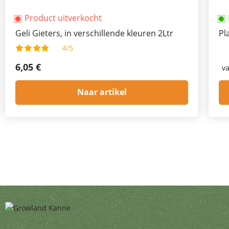
Product uitverkocht
Geli Gieters, in verschillende kleuren 2Ltr
Pl
4/5
6,05 €
v
Naar artikel