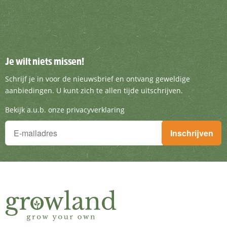
Je wilt niets missen!
Je wilt niets missen!
Schrijf je in voor de nieuwsbrief en ontvang g
Schrijf je in voor de nieuwsbrief en ontvang geweldige
aanbiedingen. U kunt zich te allen tijde uitschrijven.
Bekijk a.u.b. onze privacyverklaring
Je wilt niets missen!
Inschrijven
Schrijf je in voor de nieuwsbrief en ontvang geweldige aanbieding