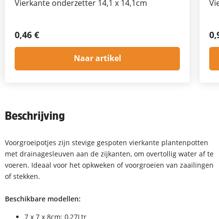
Vierkante onderzetter 14,1 x 14,1cm
Vi
0,46 €
0,
Naar artikel
Beschrijving
Voorgroeipotjes zijn stevige gespoten vierkante plantenpotten
met drainagesleuven aan de zijkanten, om overtollig water af te
voeren. Ideaal voor het opkweken of voorgroeien van zaailingen
of stekken.
Beschikbare modellen:
7 x 7 x 8cm: 0,27Ltr