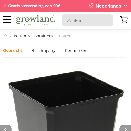
Nederlands
Gratis verzending van 99€
Startpagina
/
Potten & Containers
/
Potten
Overzicht
Beschrijving
Kenmerken