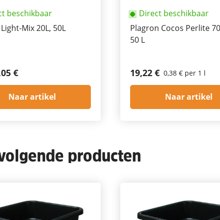
ct beschikbaar
Direct beschikbaar
 Light-Mix 20L, 50L
Plagron Cocos Perlite 7
50 L
,05 €
19,22 €
0,38 € per 1 l
Naar artikel
Naar artikel
 volgende producten