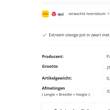
verwachte leverdatum:
11
Extreem stevige pot in zwart met
Producent:
P
Grootte:
2
Artikelgewicht:
0
Afmetingen
3
( Lengte × Breedte × Hoogte ):