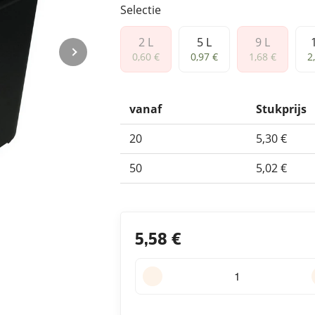
Selectie
2 L
5 L
9 L
2 L
5 L
9 L
1
0,60 €
0,97 €
1,68 €
2
vanaf
Stukprijs
20
5,30 €
50
5,02 €
5,58 €