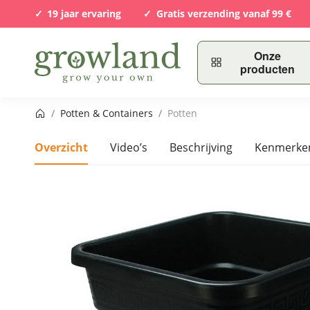
19 jaar ervaring
Gratis verzending vanaf 99 €
Onze
producten
Startpagina
/
Potten & Containers
/
Potten
Overzicht
Video’s
Beschrijving
Kenmerke