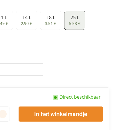
11 L
14 L
18 L
25 L
1 L
14 L
18 L
25 L
,49 €
2,90 €
3,51 €
5,58 €
Direct beschikbaar
In het winkelmandje