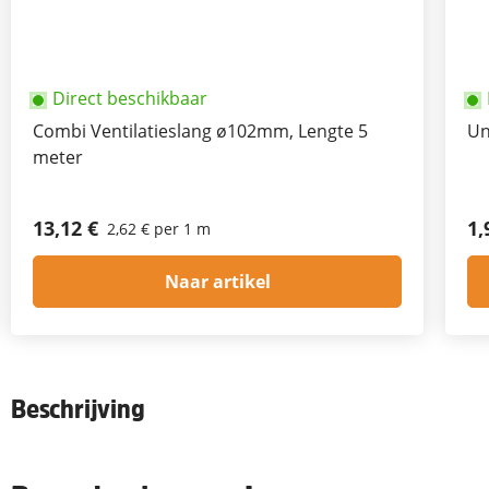
Direct beschikbaar
Combi Ventilatieslang ø102mm, Lengte 5
Un
meter
13,12 €
1,
2,62 € per 1 m
Naar artikel
Beschrijving