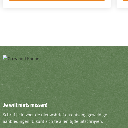
Je wilt niets missen!
Je wilt niets missen!
Schrijf je in voor de nieuwsbrief en ontvang g
Schrijf je in voor de nieuwsbrief en ontvang geweldige
aanbiedingen. U kunt zich te allen tijde uitschrijven.