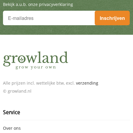
Bekijk a.u.b. onze privacyverklaring
Je wilt niets missen!
Inschrijven
Schrijf je in voor de nieuwsbrief en ontvang geweldige aanbieding
Alle prijzen incl. wettelijke btw, excl.
verzending
© growland.nl
Service
Over ons