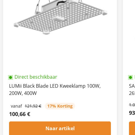
Direct beschikbaar
LUMii Black Blade LED Kweeklamp 100W,
SA
200W, 400W
2
1.
vanaf
121,92 €
17% Korting
93
100,66 €
Naar artikel