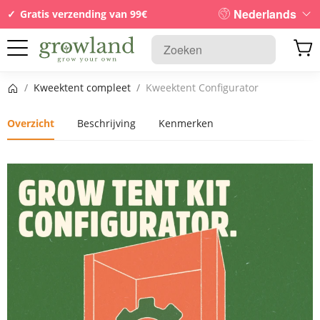
Nederlands
Gratis verzending van 99€
Startpagina
/
Kweektent compleet
/
Kweektent Configurator
Overzicht
Beschrijving
Kenmerken