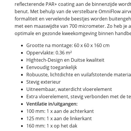
reflecterende PAR+ coating aan de binnenzijde wordt 
benut. Met behulp van de verstelbare OmniFlow airven
formaliteit en vervelende beestjes worden buitenge
met een maaswijdte van 700 micrometer. Zo heb je al
optimale en gezonde kweekomgeving binnen handbe
Grootte na montage: 60 x 60 x 160 cm
Oppervlakte: 0.36 m²
Hightech-Design en Duitse kwaliteit
Eenvoudig toegankelijk
Robuuste, lichtdichte en vuilafstotende materi
Stevig exterieur
Uitneembaar, waterdicht vloerelement
Extra vloerelement, stevig verbonden met de te
Ventilatie in/uitgangen:
100 mm: 1 x aan de achterkant
125 mm: 1 x aan de linkerkant
160 mm: 1 x op het dak