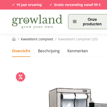
19 jaar ervaring
Gratis verzending vanaf 99 €
Onze
producten
Startpagina
/
Kweektent compleet
/
Kweektent compleet LED
Overzicht
Beschrijving
Kenmerken