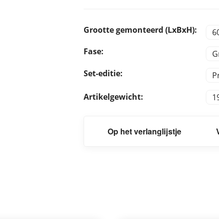
Grootte gemonteerd (LxBxH):
6
Fase:
G
Set-editie:
P
Artikelgewicht:
1
Op het verlanglijstje