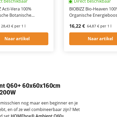
ct beschikbaar
Direct beschikbaar
Z Acti-Vera 100%
BIOBIZZ Bio-Heaven 10
sche Botanische
Organische Energieboos
tor 250ml
250ml
16,22 €
28,43 € per 1 l
64,87 € per 1 l
Naar artikel
Naar artikel
ient Q60+ 60x60x160cm
5 200W
t misschien nog maar een beginner en je
bt, en of ze wel combineerbaar zijn? Met
d set
HOMEbox® Ambient Q60+