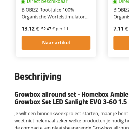
Direct beschikbaar
Dire
BIOBIZZ Root-Juice 100%
BIOBIZ
Organische Wortelstimulator
Organi
250ml
Activa
13,12 €
7,11 €
52,47 € per 1 l
Naar artikel
Beschrijving
Growbox allround set - Homebox Amb
Growbox Set LED Sanlight EVO 3-60 1.
Je wilt een binnenkweekproject starten, maar je ben
weet niet helemaal zeker welke producten je nodig he
de compacte -en plaatsbesparende Growbox allroun