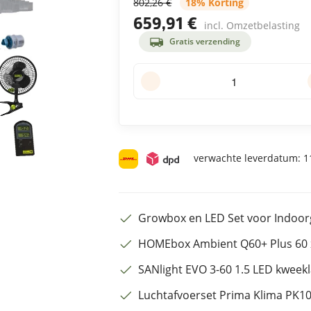
802,26 €
18% Korting
659,91 €
incl. Omzetbelasting
Gratis verzending
verwachte leverdatum:
11
Growbox en LED Set voor Indoo
HOMEbox Ambient Q60+ Plus 60 x
SANlight EVO 3-60 1.5 LED kwee
Luchtafvoerset Prima Klima PK1