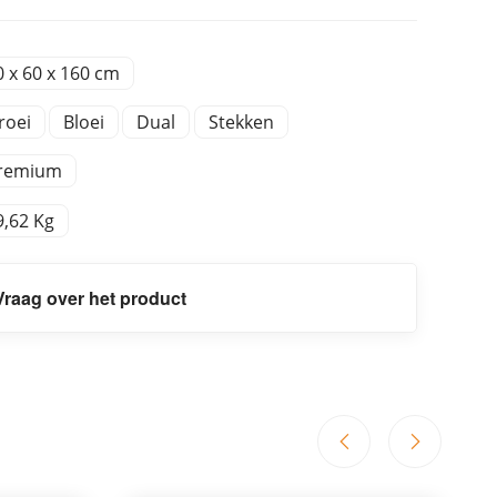
0 x 60 x 160 cm
roei
Bloei
Dual
Stekken
remium
9,62 Kg
Vraag over het product