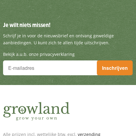
Je wilt niets missen!
Je wilt niets missen!
Schrijf je in voor de nieuwsbrief en ontvang g
Schrijf je in voor de nieuwsbrief en ontvang geweldige
aanbiedingen. U kunt zich te allen tijde uitschrijven.
Bekijk a.u.b. onze privacyverklaring
Je wilt niets missen!
Inschrijven
Schrijf je in voor de nieuwsbrief en ontvang geweldige aanbieding
Alle prijzen incl. wettelijke btw, excl.
verzending