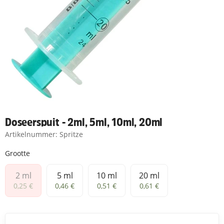
Doseerspuit - 2ml, 5ml, 10ml, 20ml
Artikelnummer:
Spritze
Grootte
2 ml
5 ml
10 ml
20 ml
2 ml
5 ml
10 ml
20 ml
0,25 €
0,46 €
0,51 €
0,61 €