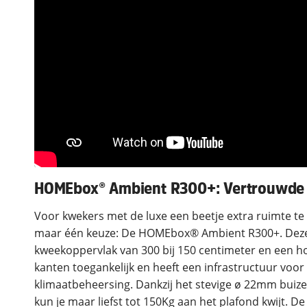
HOMEbox® Ambient R300+: Vertrouwde k
Voor kwekers met de luxe een beetje extra ruimte te 
maar één keuze: De HOMEbox® Ambient R300+. Dez
kweekoppervlak van 300 bij 150 centimeter en een ho
kanten toegankelijk en heeft een infrastructuur voo
klimaatbeheersing. Dankzij het stevige ø 22mm buizen
kun je maar liefst tot 150Kg aan het plafond kwijt. 