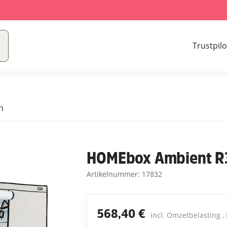
Trustpilo
n
HOMEbox Ambient R3
Artikelnummer:
17832
568,40 €
incl. Omzetbelasting ,