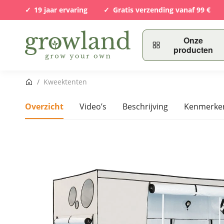
19 jaar ervaring
Gratis verzending vanaf 99 €
Onze
producten
Startpagina
/
Kweektenten
Overzicht
Video’s
Beschrijving
Kenmerke