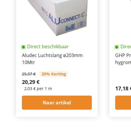
Direct beschikbaar
Dire
Aludec Luchtslang ø203mm
GHP Pr
10Mtr
hygrom
sensor
25,37 €
20% Korting
20,29 €
17,18 
2,03 € per 1 m
Naar artikel