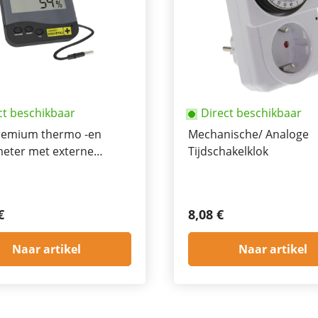
ct beschikbaar
Direct beschikbaar
emium thermo -en
Mechanische/ Analoge
eter met externe
Tijdschakelklok
 1,5Mtr
€
8,08 €
Naar artikel
Naar artikel