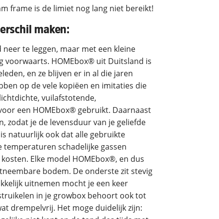
m frame is de limiet nog lang niet bereikt!
verschil maken:
d neer te leggen, maar met een kleine
g voorwaarts. HOMEbox® uit Duitsland is
eden, en ze blijven er in al die jaren
bben op de vele kopiëen en imitaties die
ichtdichte, vuilafstotende,
 voor een HOMEbox® gebruikt. Daarnaast
n, zodat je de levensduur van je geliefde
is natuurlijk ook dat alle gebruikte
ere temperaturen schadelijke gassen
en kosten. Elke model HOMEbox®, en dus
itneembare bodem. De onderste zit stevig
akkelijk uitnemen mocht je een keer
ruikelen in je growbox behoort ook tot
at drempelvrij. Het moge duidelijk zijn: