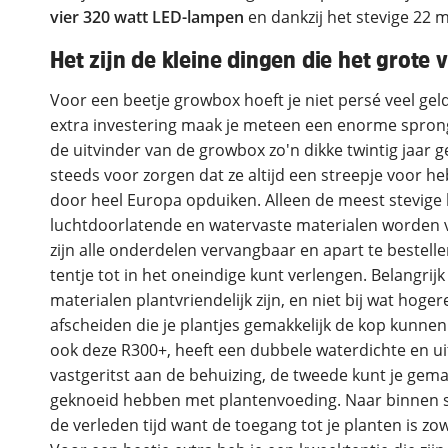
vier 320 watt LED-lampen
en dankzij het stevige 22 m
Het zijn de kleine dingen die het grote 
Voor een beetje growbox hoeft je niet persé veel gel
extra investering maak je meteen een enorme spron
de uitvinder van de growbox zo'n dikke twintig jaar gel
steeds voor zorgen dat ze altijd een streepje voor he
door heel Europa opduiken. Alleen de meest stevige l
luchtdoorlatende en watervaste materialen worden
zijn alle onderdelen vervangbaar en apart te bestelle
tentje tot in het oneindige kunt verlengen. Belangrijk 
materialen plantvriendelijk zijn, en niet bij wat hog
afscheiden die je plantjes gemakkelijk de kop kunn
ook deze R300+, heeft een dubbele waterdichte en u
vastgeritst aan de behuizing, de tweede kunt je gem
geknoeid hebben met plantenvoeding. Naar binnen st
de verleden tijd want de toegang tot je planten is zow