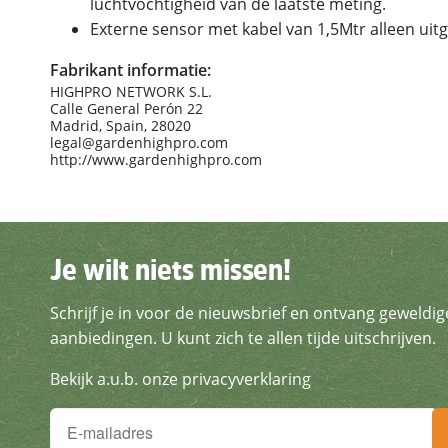
luchtvochtigheid van de laatste meting.
Externe sensor met kabel van 1,5Mtr alleen ui
Fabrikant informatie:
HIGHPRO NETWORK S.L.
Calle General Perón 22
Madrid, Spain, 28020
legal@gardenhighpro.com
http://www.gardenhighpro.com
Je wilt niets missen!
Je wilt niets missen!
Schrijf je in voor de nieuwsbrief en ontvang geweldig
Schrijf je in voor de nieuws
aanbiedingen. U kunt zich te allen tijde uitschrijven.
Bekijk a.u.b. onze privacyverklaring
Je wilt niets missen!