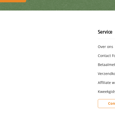
 aanbiedingen. U kunt zich te allen tijde uitschrijven. Insch
Service
Over ons
Contact F
Betaalme
Verzendk
Affiliate 
Kweekgid
Con