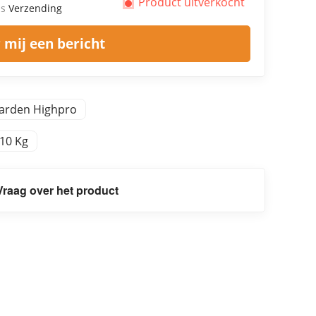
Product uitverkocht
us
Verzending
 mij een bericht
arden Highpro
,10 Kg
Vraag over het product