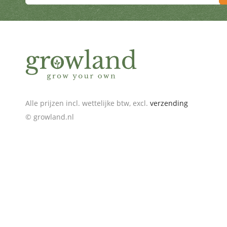
Schrijf je in voor de nieuwsbrief en ontvang geweldige
Alle prijzen incl. wettelijke btw, excl.
verzending
© growland.nl