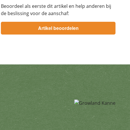
Beoordeel als eerste dit artikel en help anderen bij
de beslissing voor de aanschaf:
edingen. U kunt zich te allen ti