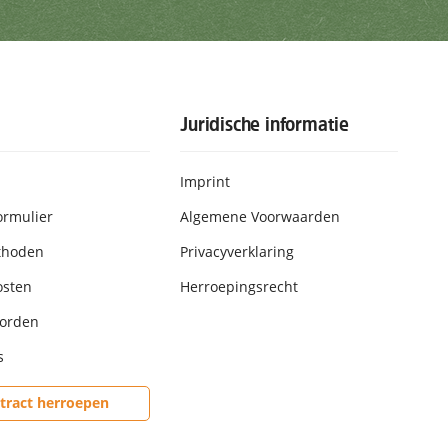
rijven
Juridische informatie
Imprint
ormulier
Algemene Voorwaarden
thoden
Privacyverklaring
osten
Herroepingsrecht
worden
s
tract herroepen