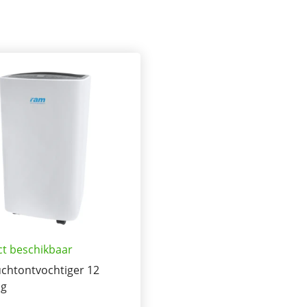
ct beschikbaar
chtontvochtiger 12
ag