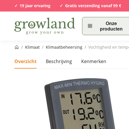
19 jaar ervaring
Gratis verzending vanaf 99 €
Onze
producten
Startpagina
/
Klimaat
/
Klimaatbeheersing
/
Vochtigheid en temp
Overzicht
Beschrijving
Kenmerken