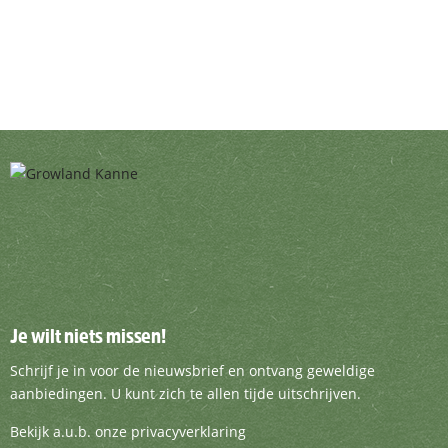
Je wilt niets missen!
Je wilt niets missen!
Schrijf je in voor de nieuwsbrief en ontvang g
Schrijf je in voor de nieuwsbrief en ontvang geweldige
aanbiedingen. U kunt zich te allen tijde uitschrijven.
Bekijk a.u.b. onze privacyverklaring