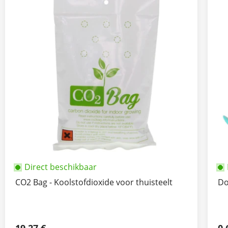
Direct beschikbaar
CO2 Bag - Koolstofdioxide voor thuisteelt
Do
19,27 €
0,