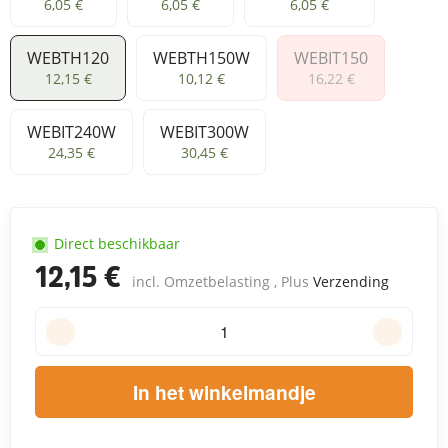
WEBTH60
WEBTH90
WEBTH120W
6,05 €
6,05 €
6,05 €
WEBTH120
WEBTH150W
WEBIT150
WEBTH120
WEBTH150W
WEBIT150
12,15 €
10,12 €
16,22 €
WEBIT240W
WEBIT300W
WEBIT240W
WEBIT300W
24,35 €
30,45 €
Direct beschikbaar
12,15 €
incl. Omzetbelasting , Plus
Verzending
In het winkelmandje