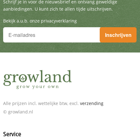
Schrijf je in voor de nieuwsbrief en ontvang g
Schrijf je in voor de nieuwsbrief en ontvang geweldige
aanbiedingen. U kunt zich te allen tijde uitschrijven.
Bekijk a.u.b. onze privacyverklaring
Je wilt niets missen!
Inschrijven
Schrijf je in voor de nieuwsbrief en ontvang geweldige aanbieding
Alle prijzen incl. wettelijke btw, excl.
verzending
© growland.nl
Service