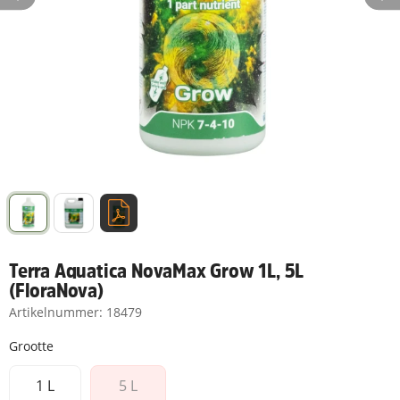
Terra Aquatica NovaMax Grow 1L, 5L
(FloraNova)
Artikelnummer:
18479
Grootte
1 L
5 L