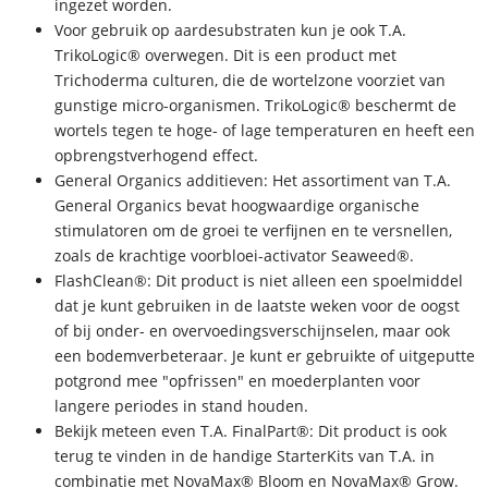
ingezet worden.
Voor gebruik op aardesubstraten kun je ook T.A.
TrikoLogic® overwegen. Dit is een product met
Trichoderma culturen, die de wortelzone voorziet van
gunstige micro-organismen. TrikoLogic® beschermt de
wortels tegen te hoge- of lage temperaturen en heeft een
opbrengstverhogend effect.
General Organics additieven: Het assortiment van T.A.
General Organics bevat hoogwaardige organische
stimulatoren om de groei te verfijnen en te versnellen,
zoals de krachtige voorbloei-activator Seaweed®.
FlashClean®: Dit product is niet alleen een spoelmiddel
dat je kunt gebruiken in de laatste weken voor de oogst
of bij onder- en overvoedingsverschijnselen, maar ook
een bodemverbeteraar. Je kunt er gebruikte of uitgeputte
potgrond mee "opfrissen" en moederplanten voor
langere periodes in stand houden.
Bekijk meteen even T.A. FinalPart®: Dit product is ook
terug te vinden in de handige StarterKits van T.A. in
combinatie met NovaMax® Bloom en NovaMax® Grow.