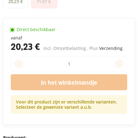
1 L
5 L
20,23 €
71,07 €
Direct beschikbaar
vanaf
20,23 €
incl. Omzetbelasting , Plus
Verzending
In het winkelmandje
Voor dit product zijn er verschillende varianten.
Selecteer de gewenste variant a.u.b.
Producent: