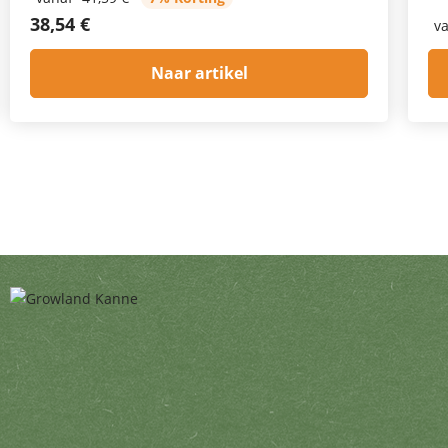
38,54 €
v
Naar artikel