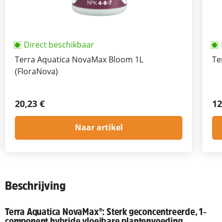
Direct beschikbaar
Terra Aquatica NovaMax Bloom 1L
Te
(FloraNova)
20,23 €
12
Naar artikel
Beschrijving
Terra Aquatica NovaMax®: Sterk geconcentreerde, 1-
component hybride vloeibare plantenvoeding