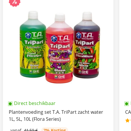
Direct beschikbaar
Plantenvoeding set T.A. TriPart zacht water
CA
1L, 5L, 10L (Flora Series)
vanaf
41,59 €
7% Korting