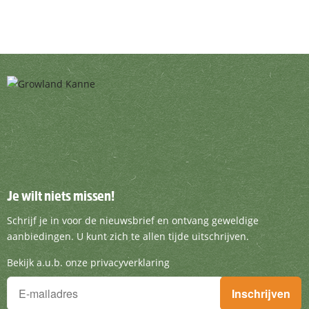
Je wilt niets missen!
Je wilt niets missen!
Schrijf je in voor de nieuwsbrief en ontvang g
Schrijf je in voor de nieuwsbrief en ontvang geweldige
aanbiedingen. U kunt zich te allen tijde uitschrijven.
Bekijk a.u.b. onze privacyverklaring
Je wilt niets missen!
Inschrijven
Schrijf je in voor de nieuwsbrief en ontvang geweldige aanbieding