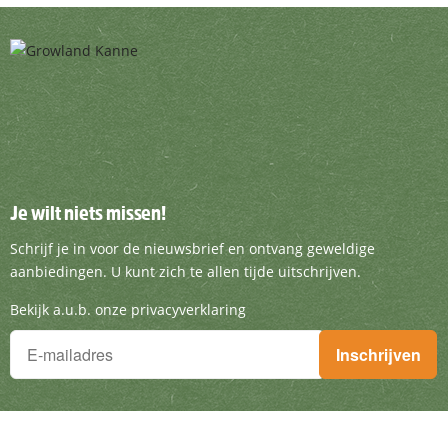
Je wilt niets missen!
Je wilt niets missen!
Schrijf je in voor de nieuwsbrief en ontvang g
Schrijf je in voor de nieuwsbrief en ontvang geweldige
aanbiedingen. U kunt zich te allen tijde uitschrijven.
Bekijk a.u.b. onze privacyverklaring
Je wilt niets missen!
Inschrijven
Schrijf je in voor de nieuwsbrief en ontvang geweldige aanbieding