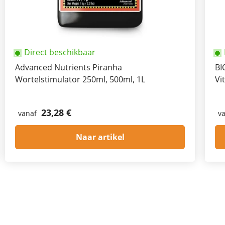
Direct beschikbaar
Advanced Nutrients Piranha
BI
Wortelstimulator 250ml, 500ml, 1L
Vi
23,28 €
vanaf
v
Naar artikel