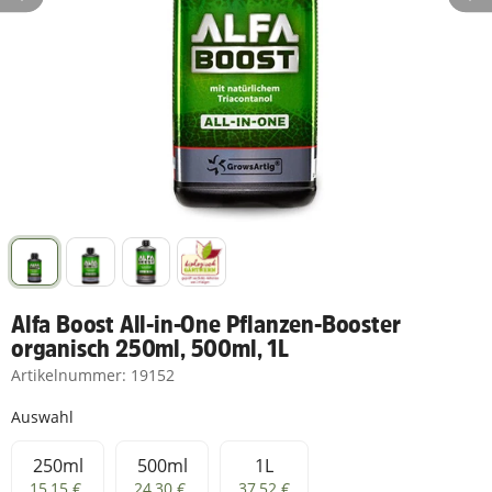
Alfa Boost All-in-One Pflanzen-Booster
organisch 250ml, 500ml, 1L
Artikelnummer:
19152
Auswahl
250ml
500ml
1L
250ml
500ml
1L
15,15 €
24,30 €
37,52 €