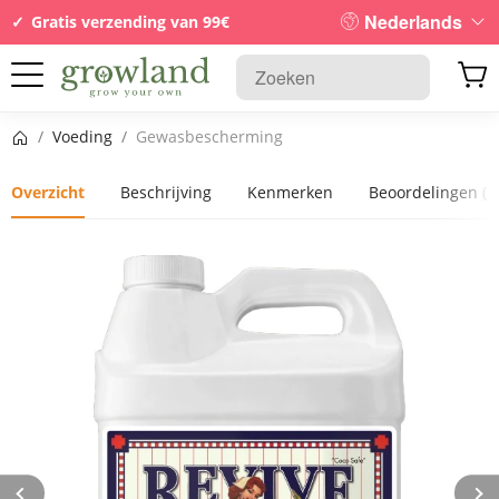
Nederlands
Gratis verzending van 99€
Startpagina
/
Voeding
/
Gewasbescherming
Overzicht
Beschrijving
Kenmerken
Beoordelingen
(1