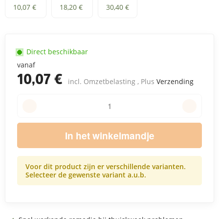
250 ml
500 ml
1 L
10,07 €
18,20 €
30,40 €
Direct beschikbaar
vanaf
10,07 €
incl. Omzetbelasting , Plus
Verzending
In het winkelmandje
Voor dit product zijn er verschillende varianten.
Selecteer de gewenste variant a.u.b.