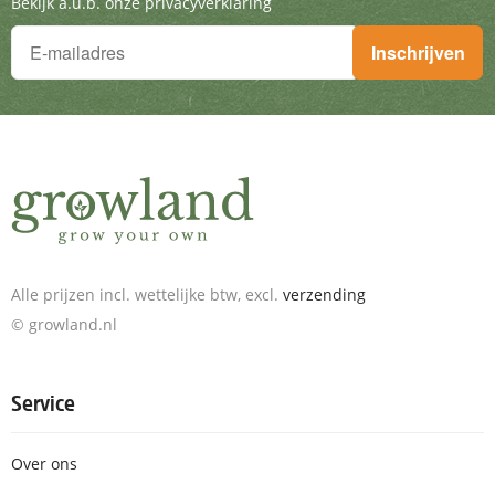
Bekijk a.u.b. onze privacyverklaring
Je wilt niets missen!
Inschrijven
Schrijf je in voor de nieuwsbrief en ontvang geweldige aanbieding
Alle prijzen incl. wettelijke btw, excl.
verzending
© growland.nl
Service
Over ons