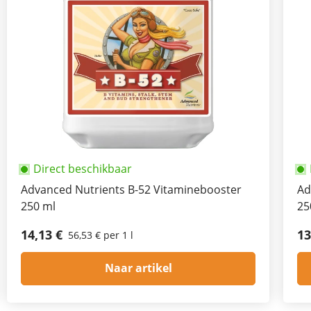
Direct beschikbaar
Advanced Nutrients B-52 Vitaminebooster
Ad
250 ml
25
14,13 €
13
56,53 € per 1 l
Naar artikel