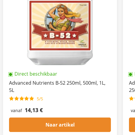
Direct beschikbaar
Advanced Nutrients B-52 250ml, 500ml, 1L,
Ad
5L
25
5/5
14,13 €
vanaf
v
Naar artikel