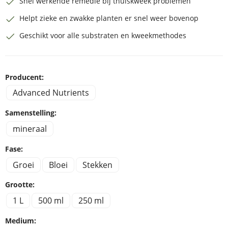
Snel werkende remedie bij thuiskweek problemen
Helpt zieke en zwakke planten er snel weer bovenop
Geschikt voor alle substraten en kweekmethodes
Producent:
Advanced Nutrients
Samenstelling:
mineraal
Fase:
Groei
Bloei
Stekken
Grootte:
1 L
500 ml
250 ml
Medium: