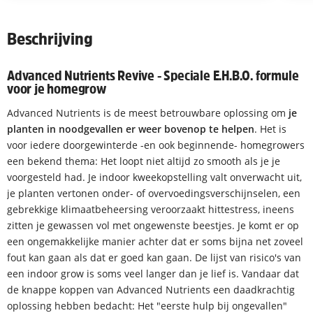
Beschrijving
Advanced Nutrients Revive - Speciale E.H.B.O. formule
voor je homegrow
Advanced Nutrients is de meest betrouwbare oplossing om
je
planten in noodgevallen er weer bovenop te helpen
. Het is
voor iedere doorgewinterde -en ook beginnende- homegrowers
een bekend thema: Het loopt niet altijd zo smooth als je je
voorgesteld had. Je indoor kweekopstelling valt onverwacht uit,
je planten vertonen onder- of overvoedingsverschijnselen, een
gebrekkige klimaatbeheersing veroorzaakt hittestress, ineens
zitten je gewassen vol met ongewenste beestjes. Je komt er op
een ongemakkelijke manier achter dat er soms bijna net zoveel
fout kan gaan als dat er goed kan gaan. De lijst van risico's van
een indoor grow is soms veel langer dan je lief is. Vandaar dat
de knappe koppen van Advanced Nutrients een daadkrachtig
oplossing hebben bedacht: Het "eerste hulp bij ongevallen"