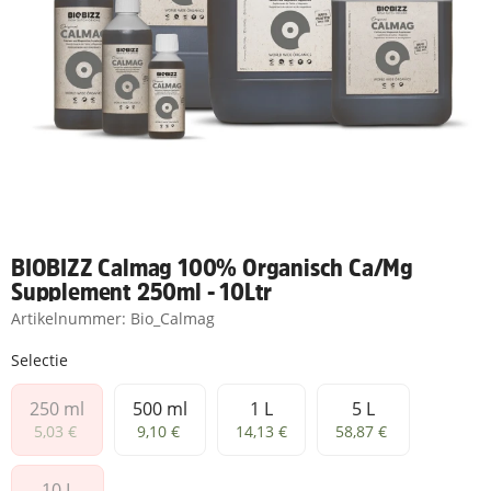
BIOBIZZ Calmag 100% Organisch Ca/Mg
Supplement 250ml - 10Ltr
Artikelnummer:
Bio_Calmag
Selectie
250 ml
500 ml
1 L
5 L
250 ml
500 ml
1 L
5 L
5,03 €
9,10 €
14,13 €
58,87 €
10 L