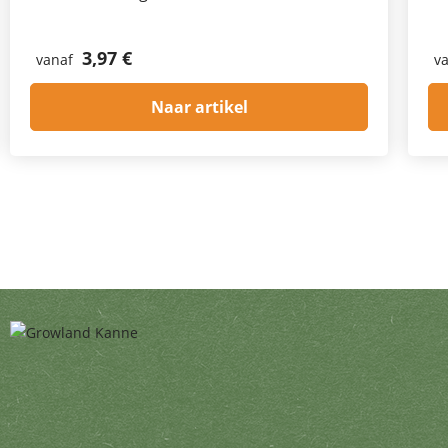
3,97 €
vanaf
v
Naar artikel