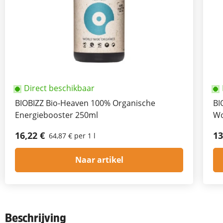
Direct beschikbaar
BIOBIZZ Bio-Heaven 100% Organische
BI
Energiebooster 250ml
Wo
16,22 €
13
64,87 € per 1 l
Naar artikel
Beschrijving