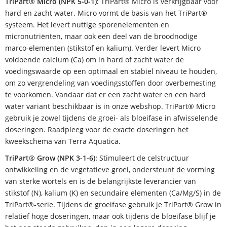
TriPart® Micro (NPK 5-0-1):
TriPart® Micro is verkrijgbaar voor
hard en zacht water. Micro vormt de basis van het TriPart®
systeem. Het levert nuttige sporenelementen en
micronutriënten, maar ook een deel van de broodnodige
marco-elementen (stikstof en kalium). Verder levert Micro
voldoende calcium (Ca) om in hard of zacht water de
voedingswaarde op een optimaal en stabiel niveau te houden,
om zo vergrendeling van voedingsstoffen door overbemesting
te voorkomen. Vandaar dat er een zacht water en een hard
water variant beschikbaar is in onze webshop. TriPart® Micro
gebruik je zowel tijdens de groei- als bloeifase in afwisselende
doseringen. Raadpleeg voor de exacte doseringen het
kweekschema van Terra Aquatica.
TriPart® Grow (NPK 3-1-6):
Stimuleert de celstructuur
ontwikkeling en de vegetatieve groei, ondersteunt de vorming
van sterke wortels en is de belangrijkste leverancier van
stikstof (N), kalium (K) en secundaire elementen (Ca/Mg/S) in de
TriPart®-serie. Tijdens de groeifase gebruik je TriPart® Grow in
relatief hoge doseringen, maar ook tijdens de bloeifase blijf je