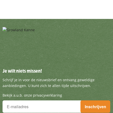
Je wilt niets missen!
Je wilt niets missen!
Schrijf je in voor de nieuwsbrief en ontvang g
Schrijf je in voor de nieuwsbrief en ontvang geweldige
aanbiedingen. U kunt zich te allen tijde uitschrijven.
Bekijk a.u.b. onze privacyverklaring
Je wilt niets missen!
Inschrijven
Schrijf je in voor de nieuwsbrief en ontvang geweldige aanbieding