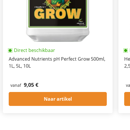
Direct beschikbaar
Advanced Nutrients pH Perfect Grow 500ml,
He
1L, 5L, 10L
2,
9,05 €
vanaf
v
Naar artikel