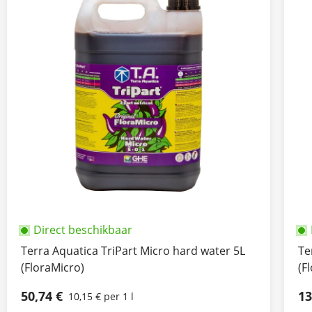
Direct beschikbaar
Terra Aquatica TriPart Micro hard water 5L
Te
(FloraMicro)
(F
50,74 €
13
10,15 € per 1 l