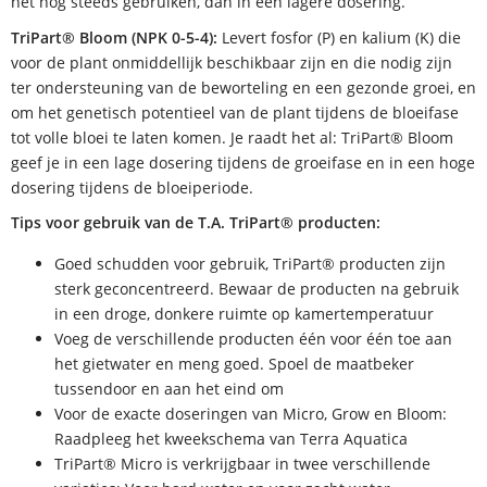
het nog steeds gebruiken, dan in een lagere dosering.
TriPart® Bloom (NPK 0-5-4):
Levert fosfor (P) en kalium (K) die
voor de plant onmiddellijk beschikbaar zijn en die nodig zijn
ter ondersteuning van de beworteling en een gezonde groei, en
om het genetisch potentieel van de plant tijdens de bloeifase
tot volle bloei te laten komen. Je raadt het al: TriPart® Bloom
geef je in een lage dosering tijdens de groeifase en in een hoge
dosering tijdens de bloeiperiode.
Tips voor gebruik van de T.A. TriPart® producten:
Goed schudden voor gebruik, TriPart® producten zijn
sterk geconcentreerd. Bewaar de producten na gebruik
in een droge, donkere ruimte op kamertemperatuur
Voeg de verschillende producten één voor één toe aan
het gietwater en meng goed. Spoel de maatbeker
tussendoor en aan het eind om
Voor de exacte doseringen van Micro, Grow en Bloom:
Raadpleeg het kweekschema van Terra Aquatica
TriPart® Micro is verkrijgbaar in twee verschillende