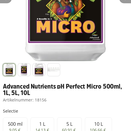
Advanced Nutrients pH Perfect Micro 500ml,
1L, 5L, 10L
Artikelnummer:
18156
Selectie
500 ml
1 L
5 L
10 L
500 ml
1 L
5 L
10 L
9,05 €
14,13 €
60,91 €
106,66 €