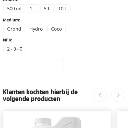
500 ml
1 L
5 L
10 L
Medium:
Grond
Hydro
Coco
NPK:
2 - 0 - 0
Klanten kochten hierbij de
volgende producten