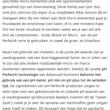
specifieke micro elementen (ook wel sporenelementen
genoemd) zijn van levensbelang: Denk hierbij aan ijzer (Fe),
zink (Zn), silicium (Si), koper (Cu), molybdeen (Mo), borium (B) en
mangaan (Mn). Bij een tekort aan deze micro elementen gaat je
thuiskweek de eindstreep niet halen, of in veel mindere mate.
Om het beste resultaat te bereiken raden we je aan om alle
drie de componenten - Grow, Bloom en Micro - van de pH
Perfect® serie te gebruiken, in zowel de groei- en bloeifase.
Naast het gebruik van chelaten, is de juiste pH waarde van je
voedingswater ook een doorslaggevende factor om er zeker van
te zijn dat alle andere noodzakelijke micro- en marco
elementen optimaal opgenomen worden. Dankzij de unieke
pH
Perfect® technologie
van Advanced Nutrients
behoren het
gebruik van een pH meter, pH min en pH plus tot de verleden
tijd.
De ingrediënten van pH Perfect® producten zorgen te
allen tijde voor een gebalanceerde en stabiele pH waarde van
je voedingswater (professionele kwekers noemen dit de "Sweet
Spot"), zodat je je over de opname van meststoffen geen zorgen
meer hoeft te maken. Dit bespaart een hoop tijd en aandacht,