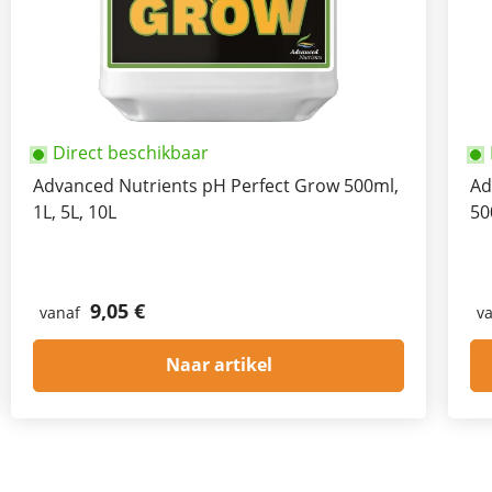
Direct beschikbaar
Advanced Nutrients pH Perfect Grow 500ml,
Ad
1L, 5L, 10L
50
9,05 €
vanaf
v
Naar artikel