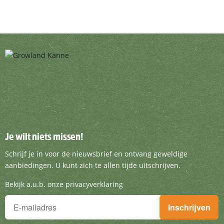
Je wilt niets missen!
Je wilt niets missen!
Schrijf je in voor de nieuwsbrief en ontvang g
Schrijf je in voor de nieuwsbrief en ontvang geweldige
aanbiedingen. U kunt zich te allen tijde uitschrijven.
Bekijk a.u.b. onze privacyverklaring
Je wilt niets missen!
Inschrijven
Schrijf je in voor de nieuwsbrief en ontvang geweldige aanbieding