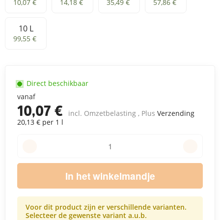
500 ml
1 L
2,5 L
5 L
10,07 €
14,18 €
35,49 €
57,86 €
10 L
10 L
99,55 €
Direct beschikbaar
vanaf
10,07 €
incl. Omzetbelasting , Plus
Verzending
20,13 € per 1 l
In het winkelmandje
Voor dit product zijn er verschillende varianten.
Selecteer de gewenste variant a.u.b.