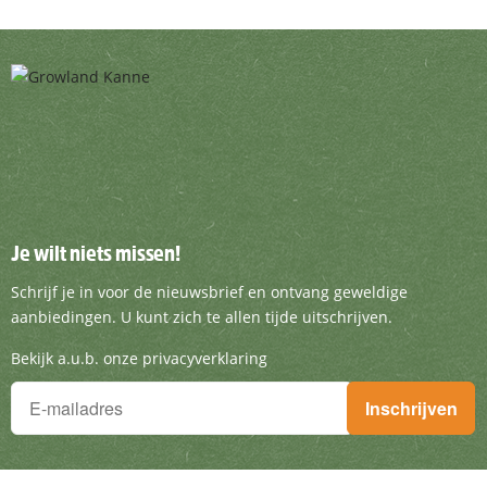
Je wilt niets missen!
Je wilt niets missen!
Schrijf je in voor de nieuwsbrief en ontvang g
Schrijf je in voor de nieuwsbrief en ontvang geweldige
aanbiedingen. U kunt zich te allen tijde uitschrijven.
Bekijk a.u.b. onze privacyverklaring
Je wilt niets missen!
Inschrijven
Schrijf je in voor de nieuwsbrief en ontvang geweldige aanbieding