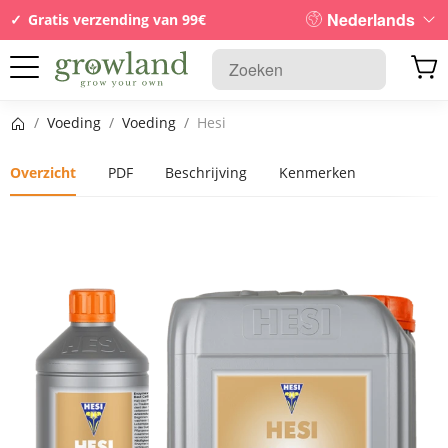
Nederlands
Gratis verzending van 99€
Startpagina
/
Voeding
/
Voeding
/
Hesi
Overzicht
PDF
Beschrijving
Kenmerken