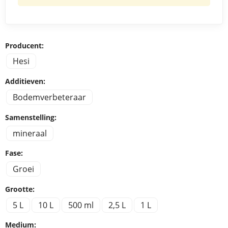
Producent:
Hesi
Additieven:
Bodemverbeteraar
Samenstelling:
mineraal
Fase:
Groei
Grootte:
5 L
10 L
500 ml
2,5 L
1 L
Medium: