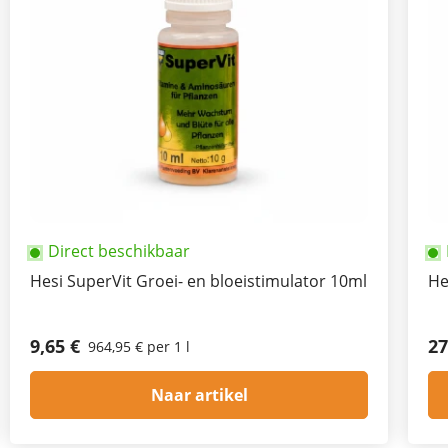
Direct beschikbaar
Hesi SuperVit Groei- en bloeistimulator 10ml
He
9,65 €
27
964,95 € per 1 l
Naar artikel