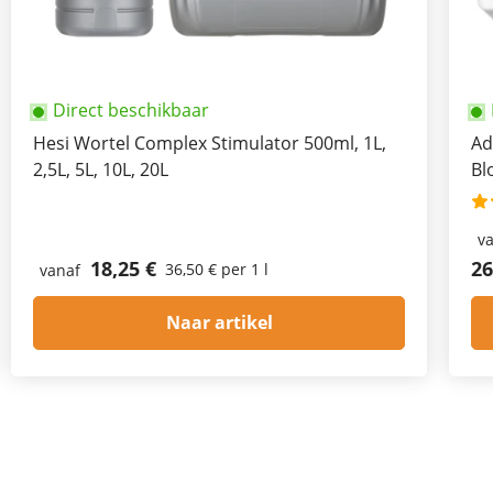
Direct beschikbaar
Hesi Wortel Complex Stimulator 500ml, 1L,
Ad
2,5L, 5L, 10L, 20L
Bl
v
18,25 €
26
36,50 € per 1 l
vanaf
Naar artikel