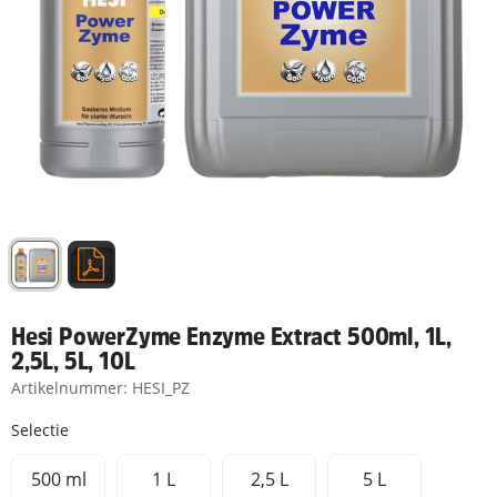
Hesi PowerZyme Enzyme Extract 500ml, 1L,
2,5L, 5L, 10L
Artikelnummer:
HESI_PZ
Selectie
500 ml
1 L
2,5 L
5 L