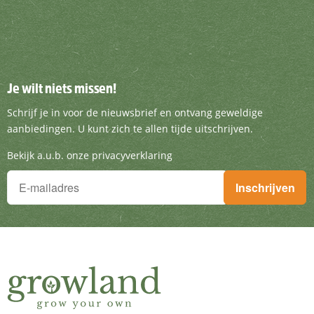
Je wilt niets missen!
Je wilt niets missen!
Schrijf je in voor de nieuwsbrief en ontvang g
Schrijf je in voor de nieuwsbrief en ontvang geweldige
aanbiedingen. U kunt zich te allen tijde uitschrijven.
Bekijk a.u.b. onze privacyverklaring
Je wilt niets missen!
Inschrijven
Schrijf je in voor de nieuwsbrief en ontvang geweldige aanbieding