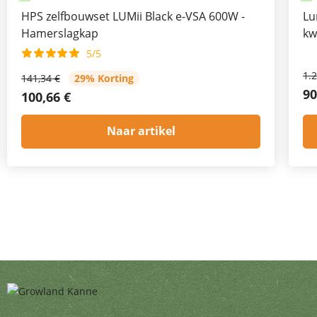
HPS zelfbouwset LUMii Black e-VSA 600W -
Lu
Hamerslagkap
kw
5/5
1.
141,34 €
29% Korting
90
100,66 €
Naar artikel