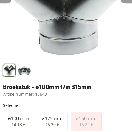
Broekstuk - ø100mm t/m 315mm
Artikelnummer:
18643
Selectie
ø100 mm
ø125 mm
ø150 mm
ø100 mm
ø125 mm
ø150 mm
14,18 €
15,20 €
16,22 €