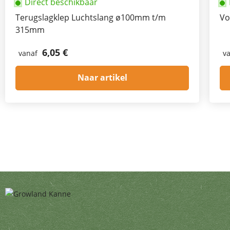
Direct beschikbaar
Terugslagklep Luchtslang ø100mm t/m
Vo
315mm
6,05 €
vanaf
v
Naar artikel