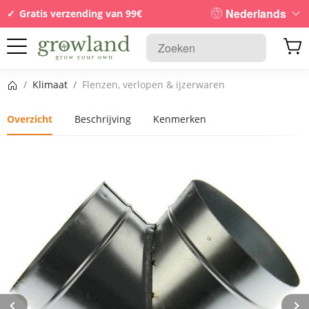
Nederlands
Gratis verzending van 99€
Startpagina
/
Klimaat
/
Flenzen, verlopen & ijzerwaren
Overzicht
Beschrijving
Kenmerken