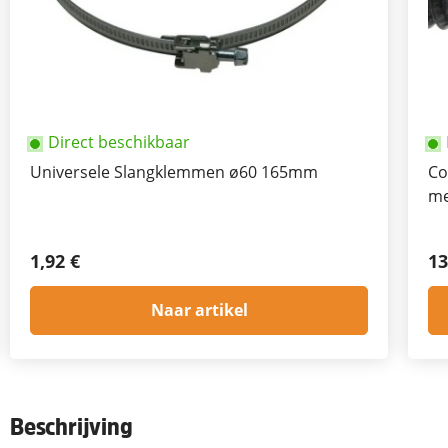
Direct beschikbaar
Universele Slangklemmen ø60 165mm
Co
me
1,92 €
13
Naar artikel
Beschrijving