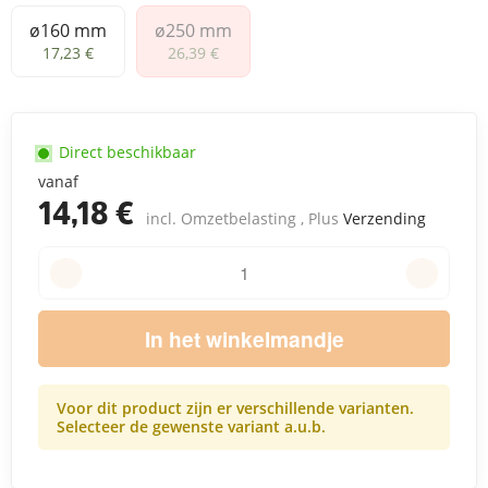
ø160 mm
ø250 mm
ø160 mm
ø250 mm
17,23 €
26,39 €
Direct beschikbaar
vanaf
14,18 €
incl. Omzetbelasting , Plus
Verzending
In het winkelmandje
Voor dit product zijn er verschillende varianten.
Selecteer de gewenste variant a.u.b.