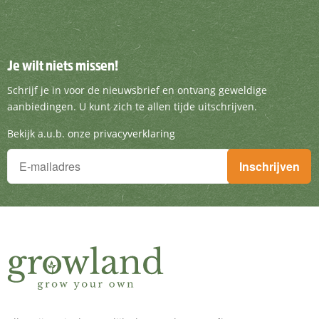
Je wilt niets missen!
Je wilt niets missen!
Schrijf je in voor de nieuwsbrief en ontvang g
Schrijf je in voor de nieuwsbrief en ontvang geweldige
aanbiedingen. U kunt zich te allen tijde uitschrijven.
Bekijk a.u.b. onze privacyverklaring
Je wilt niets missen!
Inschrijven
Schrijf je in voor de nieuwsbrief en ontvang geweldige aanbieding