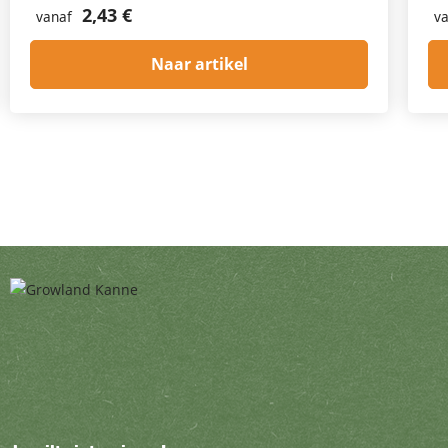
2,43 €
vanaf
va
Naar artikel