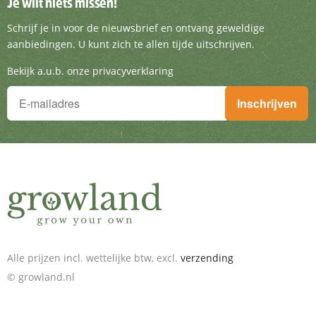
Je wilt niets missen!
Je wilt niets missen!
Schrijf je in voor de nieuwsbrief en ontvang g
Schrijf je in voor de nieuwsbrief en ontvang geweldige
aanbiedingen. U kunt zich te allen tijde uitschrijven.
Bekijk a.u.b. onze privacyverklaring
Je wilt niets missen!
Inschrijven
Schrijf je in voor de nieuwsbrief en ontvang geweldige aanbieding
Alle prijzen incl. wettelijke btw, excl.
verzending
© growland.nl