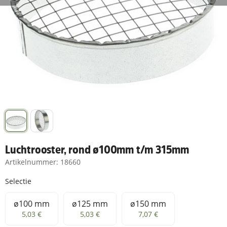
Luchtrooster, rond ø100mm t/m 315mm
Artikelnummer:
18660
Selectie
ø100 mm
ø125 mm
ø150 mm
ø100 mm
ø125 mm
ø150 mm
5,03 €
5,03 €
7,07 €