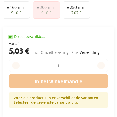
ø160 mm
ø200 mm
ø250 mm
ø160 mm
ø200 mm
ø250 mm
9,10 €
9,10 €
7,07 €
Direct beschikbaar
vanaf
5,03 €
incl. Omzetbelasting , Plus
Verzending
In het winkelmandje
Voor dit product zijn er verschillende varianten.
Selecteer de gewenste variant a.u.b.