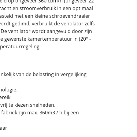
steld op ongeveer 360 cbm/h (ongeveer 22
racht en stroomverbruik in een optimaal
esteld met een kleine schroevendraaier
rdt gedimd, verbruikt de ventilator zelfs
 De ventilator wordt aangevuld door zijn
de gewenste kamertemperatuur in (20° -
mperatuurregeling.
kelijk van de belasting in vergelijking
nologie.
reik.
rij te kiezen snelheden.
 fabriek zijn max. 360m3 / h bij een
aar.