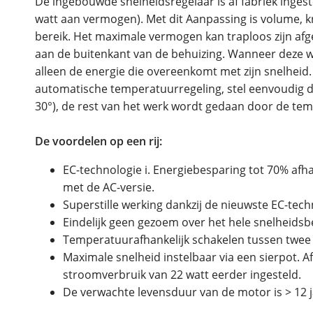
De ingebouwde snelheidsregelaar is af fabriek inge
watt aan vermogen). Met dit Aanpassing is volume, k
bereik. Het maximale vermogen kan traploos zijn afg
aan de buitenkant van de behuizing. Wanneer deze wo
alleen de energie die overeenkomt met zijn snelheid.
automatische temperatuurregeling, stel eenvoudig 
30°), de rest van het werk wordt gedaan door de te
De voordelen op een rij:
EC-technologie i. Energiebesparing tot 70% afhan
met de AC-versie.
Superstille werking dankzij de nieuwste EC-tech
Eindelijk geen gezoem over het hele snelheidsbe
Temperatuurafhankelijk schakelen tussen twee v
Maximale snelheid instelbaar via een sierpot. Af
stroomverbruik van 22 watt eerder ingesteld.
De verwachte levensduur van de motor is > 12 j