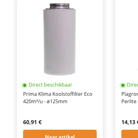
Direct beschikbaar
Dire
Prima Klima Koolstoffilter Eco
Plagro
420m³/u - ø125mm
Perlite
60,91 €
14,13 
Naar artikel