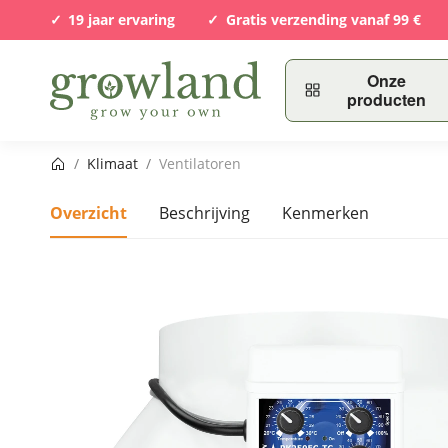
19 jaar ervaring
Gratis verzending vanaf 99 €
Onze
producten
Startpagina
/
Klimaat
/
Ventilatoren
Overzicht
Beschrijving
Kenmerken