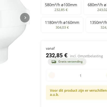
580m³/h ø100mm
680m³/h 
580m³/h ø100mm
680m
232,85 €
243,0
1180m³/h ø160mm
1350m³/
1180m³/h ø160mm
13
304,03 €
324
vanaf
232,85 €
incl. Omzetbelasting
Gratis verzending
Voor dit product zijn er verschille
a.u.b.