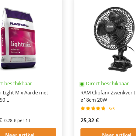
ct beschikbaar
Direct beschikbaar
n Light Mix Aarde met
RAM Clipfan/ Zwenkventi
 50 L
ø18cm 20W
5/5
€
25,32 €
0,28 € per 1 l
Naar artikel
Naar artikel