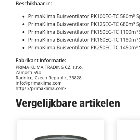
Beschikbaar in:
PrimaKlima Buisventilator PK100EC-TC 580m³ S
PrimaKlima Buisventilator PK125EC-TC 680m³ S
PrimaKlima Buisventilator PK150EC-TC 1100m³ 
PrimaKlima Buisventilator PK160EC-TC 1180m³ 
PrimaKlima Buisventilator PK250EC-TC 1450m³ 
Fabrikant informatie:
PRIMA KLIMA TRADING CZ, s.r.o.
Zámostí 594
Radnice, Czech Republic, 33828
info@primaklima.com
https://primaklima.com/
Vergelijkbare artikelen