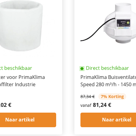
ct beschikbaar
Direct beschikbaar
lter voor PrimaKlima
PrimaKlima Buisventilat
ffilter Industrie
Speed 280 m³/h - 1450 
87,34 €
7% Korting
,02 €
81,24 €
vanaf
Naar artikel
Naar artikel