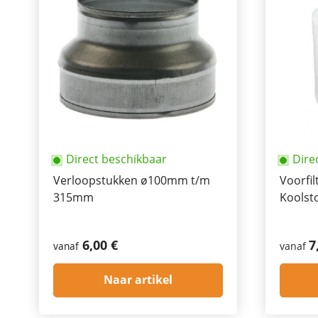
Direct beschikbaar
Dire
Verloopstukken ø100mm t/m
Voorfi
315mm
Koolsto
6,00 €
7
vanaf
vanaf
Naar artikel