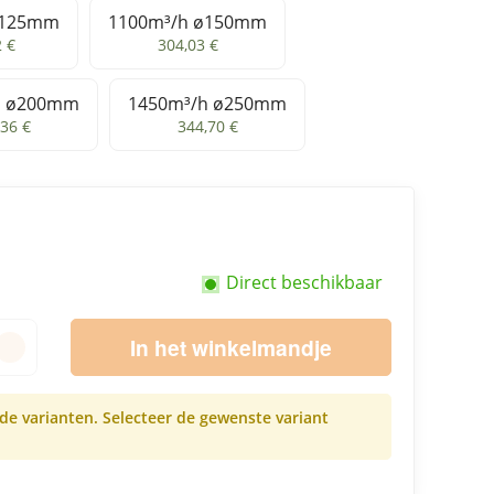
ø125mm
1100m³/h ø150mm
³/h ø125mm
1100m³/h ø150mm
2 €
304,03 €
h ø200mm
1450m³/h ø250mm
50m³/h ø200mm
1450m³/h ø250mm
,36 €
344,70 €
Direct beschikbaar
In het winkelmandje
nde varianten. Selecteer de gewenste variant