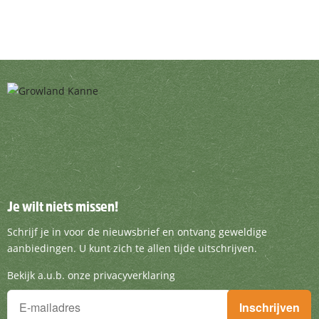
Je wilt niets missen!
Je wilt niets missen!
Schrijf je in voor de nieuwsbrief en ontvang g
Schrijf je in voor de nieuwsbrief en ontvang geweldige
aanbiedingen. U kunt zich te allen tijde uitschrijven.
Bekijk a.u.b. onze privacyverklaring
Je wilt niets missen!
Inschrijven