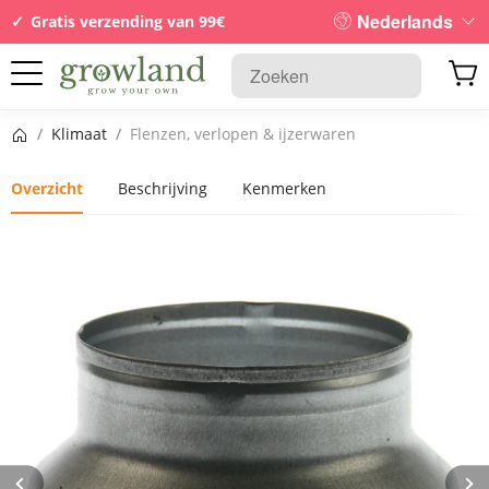
Nederlands
Gratis verzending van 99€
Startpagina
/
Klimaat
/
Flenzen, verlopen & ijzerwaren
Overzicht
Beschrijving
Kenmerken