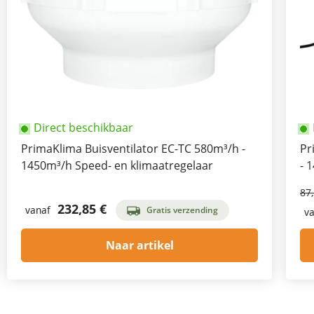
Direct beschikbaar
PrimaKlima Buisventilator EC-TC 580m³/h -
Pr
1450m³/h Speed- en klimaatregelaar
- 
87
232,85 €
vanaf
Gratis verzending
va
Naar artikel