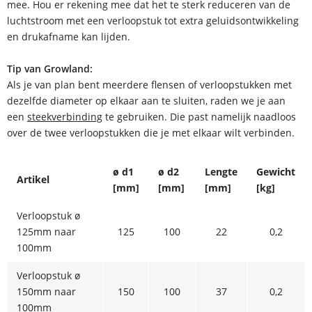
mee. Hou er rekening mee dat het te sterk reduceren van de
luchtstroom met een verloopstuk tot extra geluidsontwikkeling
en drukafname kan lijden.
Tip van Growland:
Als je van plan bent meerdere flensen of verloopstukken met
dezelfde diameter op elkaar aan te sluiten, raden we je aan
een
steekverbinding
te gebruiken. Die past namelijk naadloos
over de twee verloopstukken die je met elkaar wilt verbinden.
ø d1
ø d2
Lengte
Gewicht
Artikel
[mm]
[mm]
[mm]
[kg]
Verloopstuk ø
125mm naar
125
100
22
0,2
100mm
Verloopstuk ø
150mm naar
150
100
37
0,2
100mm