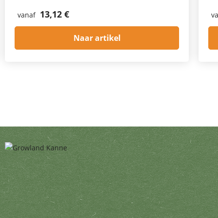
13,12 €
vanaf
v
Naar artikel