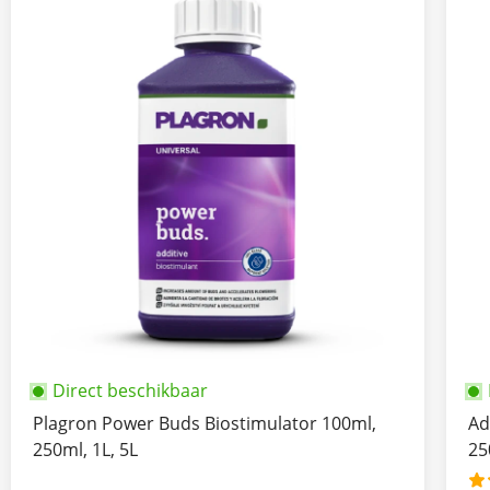
Direct beschikbaar
Plagron Power Buds Biostimulator 100ml,
Ad
250ml, 1L, 5L
25