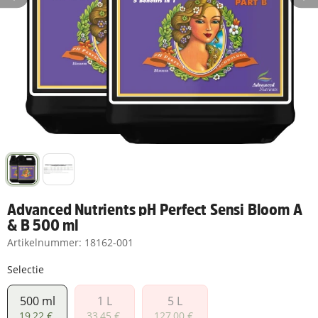
Advanced Nutrients pH Perfect Sensi Bloom A
& B 500 ml
Artikelnummer:
18162-001
Selectie
500 ml
1 L
5 L
500 ml
1 L
5 L
19,22 €
33,45 €
127,00 €