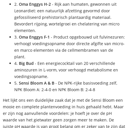
2.
Oma Enggys H-2
- Rijk aan humaten, gewonnen uit
Leonardiet: een natuurlijk afzetting gevormd door
gefossiliseerd prehistorisch plantaardig materiaal.
Bevordert rijping, wortelgroei en chelatering van micro
elementen.
3.
Oma Enggys F-1
- Product opgebouwd uit fulvinezuren:
verhoogt voedingsopname door directe afgifte van micro-
en marco elementen via de cellmembramen van de
plant.
4.
Big Bud
- Een energiecocktail van 20 verschillende
aminozuren in L-vorm, voor verhoogd metabolisme en
voedingsopname.
5.
Sensi Bloom A & B
- De NPK-rijke basisvoeding zelf,
NPK Bloom A: 2-4-0 en NPK Bloom B: 2-4-8
Het lijkt ons een duidelijke zaak dat je met de Sensi Bloom een
mooie en complete plantenvoeding in huis gehaald hebt. Maar
er zijn nog aanvullende voordelen: je hoeft je over de pH
waarde van het gietwater geen zorgen meer te maken. De
juiste pH waarde is van groot belang om er zeker van te zijn dat