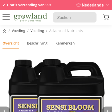
Nederlands
Gratis verzending van 99€
Startpagina
/
Voeding
/
Voeding
/
Advanced Nutrients
Overzicht
Beschrijving
Kenmerken