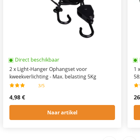
Direct beschikbaar
2
x
Light-Hanger Ophangset voor
1
kweekverlichting - Max. belasting 5Kg
58
3/5
4,98 €
26
Naar artikel