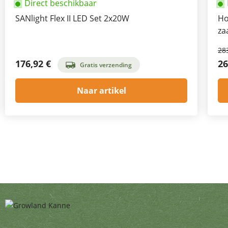
Direct beschikbaar
SANlight Flex II LED Set 2x20W
Ho
za
28
176,92 €
26
Gratis verzending
Naar artikel