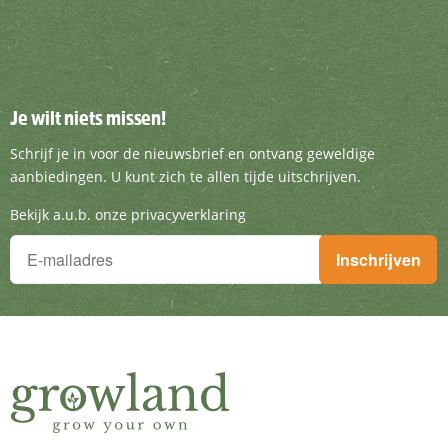
Je wilt niets missen!
Je wilt niets missen!
Schrijf je in voor de nieuwsbrief en ontvang g
Schrijf je in voor de nieuwsbrief en ontvang geweldige
aanbiedingen. U kunt zich te allen tijde uitschrijven.
Bekijk a.u.b. onze privacyverklaring
Je wilt niets missen!
Inschrijven
Schrijf je in voor de nieuwsbrief en ontvang geweldige aanbieding