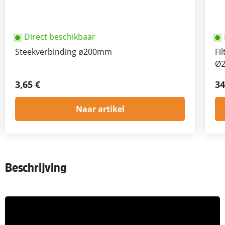
Direct beschikbaar
Steekverbinding ø200mm
Fi
Ø
3,65 €
34
Naar artikel
Beschrijving