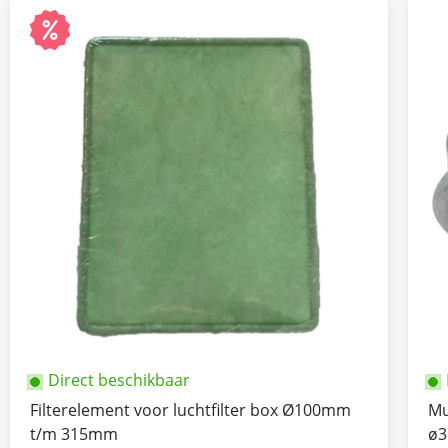
Direct beschikbaar
Filterelement voor luchtfilter box Ø100mm
Mu
t/m 315mm
ø