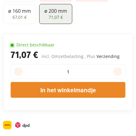
ø 160 mm
ø 200 mm
ø 160 mm
ø 200 mm
67,01 €
71,07 €
Direct beschikbaar
71,07 €
incl. Omzetbelasting , Plus
Verzending
In het winkelmandje