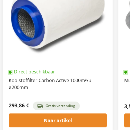
Direct beschikbaar
Koolstoffilter Carbon Active 1000m³/u -
Mu
ø200mm
293,86 €
3,
Gratis verzending
Naar artikel