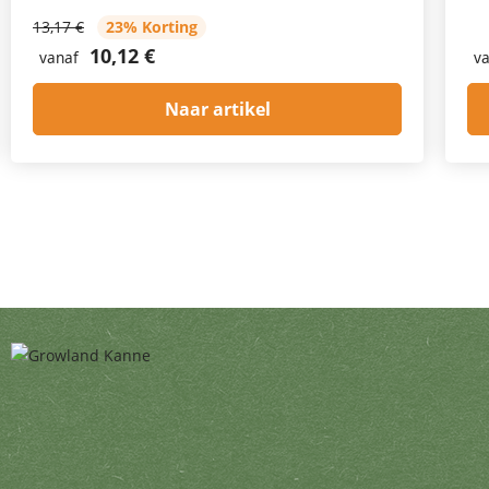
13,17 €
23% Korting
10,12 €
vanaf
va
Naar artikel