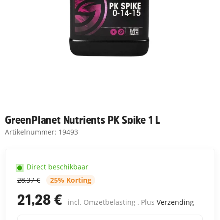
GreenPlanet Nutrients PK Spike 1 L
Artikelnummer:
19493
Direct beschikbaar
28,37 €
25% Korting
21,28 €
incl. Omzetbelasting , Plus
Verzending