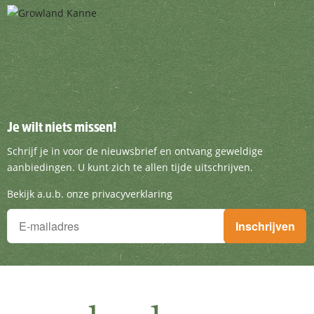
Je wilt niets missen!
Je wilt niets missen!
Schrijf je in voor de nieuwsbrief en ontvang g
Schrijf je in voor de nieuwsbrief en ontvang geweldige
aanbiedingen. U kunt zich te allen tijde uitschrijven.
Bekijk a.u.b. onze privacyverklaring
Je wilt niets missen!
Inschrijven
Schrijf je in voor de nieuwsbrief en ontvang geweldige aanbieding