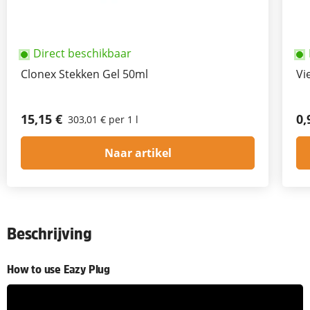
Direct beschikbaar
Clonex Stekken Gel 50ml
Vi
15,15 €
0,
303,01 € per 1 l
Naar artikel
Beschrijving
How to use Eazy Plug