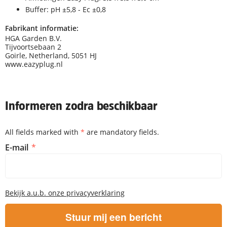
Buffer: pH ±5,8 - Ec ±0,8
Fabrikant informatie:
HGA Garden B.V.
Tijvoortsebaan 2
Goirle, Netherland, 5051 HJ
www.eazyplug.nl
Informeren zodra beschikbaar
All fields marked with
*
are mandatory fields.
Informeren zodra beschikbaar
E-mail
Bekijk a.u.b. onze privacyverklaring
Stuur mij een bericht