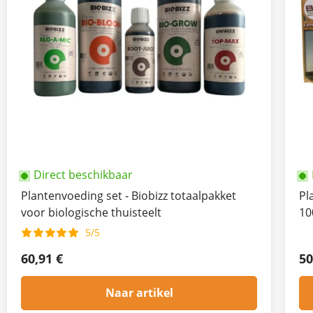
Direct beschikbaar
Plantenvoeding set - Biobizz totaalpakket
Pl
voor biologische thuisteelt
10
5/5
60,91 €
50
Naar artikel