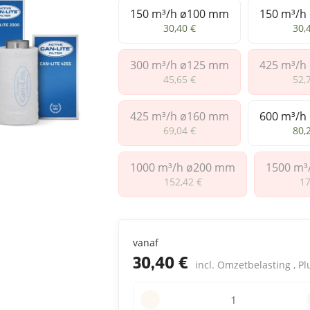
150 m³/h ø100 mm
150 m³/h
150 m³/h ø100 mm
15
30,40 €
30,
300 m³/h ø125 mm
425 m³/h
300 m³/h ø125 mm
42
45,65 €
52,
425 m³/h ø160 mm
600 m³/h
425 m³/h ø160 mm
60
69,04 €
80,
1000 m³/h ø200 mm
1500 m³
1000 m³/h ø200 mm
1
152,42 €
17
vanaf
30,40 €
incl. Omzetbelasting , P