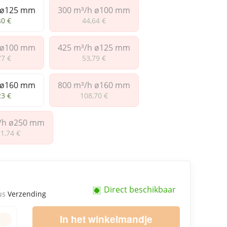
 ø125 mm
300 m³/h ø100 mm
0 m³/h ø125 mm
300 m³/h ø100 mm
40 €
44,64 €
 ø100 mm
425 m³/h ø125 mm
5 m³/h ø100 mm
425 m³/h ø125 mm
77 €
53,79 €
 ø160 mm
800 m³/h ø160 mm
0 m³/h ø160 mm
800 m³/h ø160 mm
23 €
108,70 €
/h ø250 mm
500 m³/h ø250 mm
1,74 €
Direct beschikbaar
lus
Verzending
In het winkelmandje