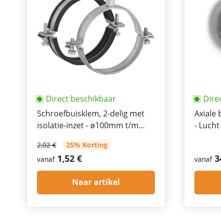
Direct beschikbaar
Dire
Schroefbuisklem, 2-delig met
Axiale 
isolatie-inzet - ø100mm t/m
- Lucht
315mm
197m³/
2,02 €
25% Korting
1,52 €
3
vanaf
vanaf
Naar artikel