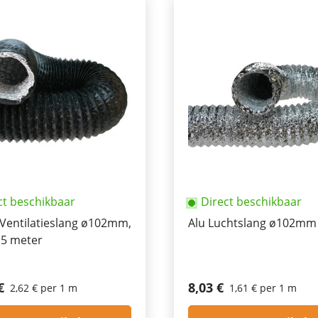
ct beschikbaar
Direct beschikbaar
Ventilatieslang ø102mm,
Alu Luchtslang ø102mm
 5 meter
€
8,03 €
2,62 € per 1 m
1,61 € per 1 m