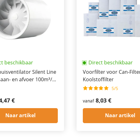
ct beschikbaar
Direct beschikbaar
buisventilator Silent Line
Voorfilter voor Can-Filte
 aan- en afvoer 100m³/h,
Koolstoffilter
h, 335m³/h
5/5
4,47 €
8,03 €
vanaf
Naar artikel
Naar artikel