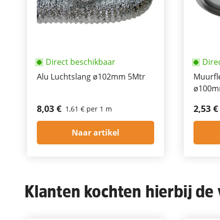
Direct beschikbaar
Dire
Alu Luchtslang ø102mm 5Mtr
Muurfl
ø100
8,03 €
2,53 €
1,61 € per 1 m
Naar artikel
Klanten kochten hierbij de