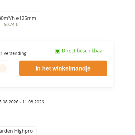
80m³/h ø125mm
220/280m³/h ø125mm
50,74 €
Direct beschikbaar
us
Verzending
In het winkelmandje
.08.2026 - 11.08.2026
arden Highpro