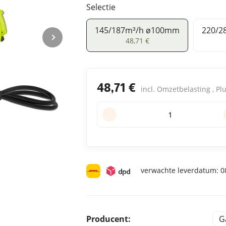
Selectie
145/187m³/h ø100mm
220/2
145/187m³/h ø100mm
48,71 €
48,71 €
incl. Omzetbelasting , Pl
verwachte leverdatum:
08
Producent:
G