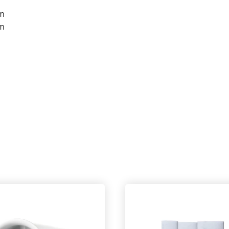
om
om