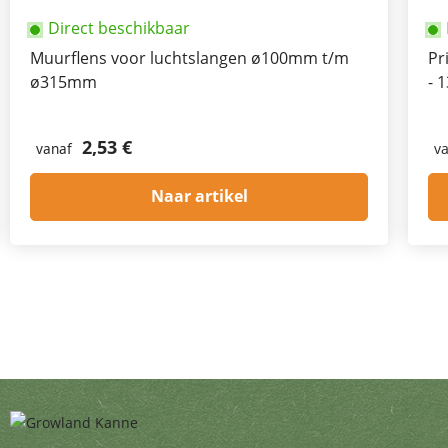
Direct beschikbaar
Muurflens voor luchtslangen ø100mm t/m
Pr
ø315mm
- 
2,53 €
vanaf
v
Naar artikel