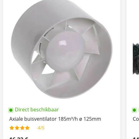
Direct beschikbaar
Axiale buisventilator 185m³/h ø 125mm
Co
4/5