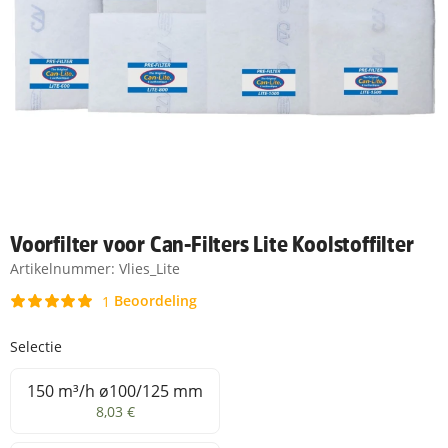
Voorfilter voor Can-Filters Lite Koolstoffilter
Artikelnummer:
Vlies_Lite
Beoordeling
1
Selectie
150 m³/h ø100/125 mm
150 m³/h ø100/125 mm
8,03 €