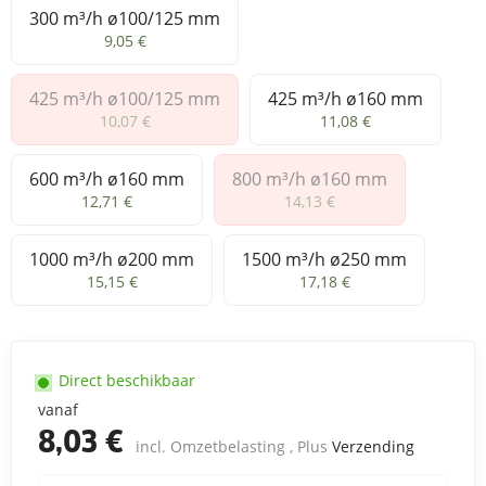
300 m³/h ø100/125 mm
300 m³/h ø100/125 mm
9,05 €
425 m³/h ø100/125 mm
425 m³/h ø160 mm
425 m³/h ø100/125 mm
425 m³/h ø160 mm
10,07 €
11,08 €
600 m³/h ø160 mm
800 m³/h ø160 mm
600 m³/h ø160 mm
800 m³/h ø160 mm
12,71 €
14,13 €
1000 m³/h ø200 mm
1500 m³/h ø250 mm
1000 m³/h ø200 mm
1500 m³/h ø250 mm
15,15 €
17,18 €
Direct beschikbaar
vanaf
8,03 €
incl. Omzetbelasting , Plus
Verzending