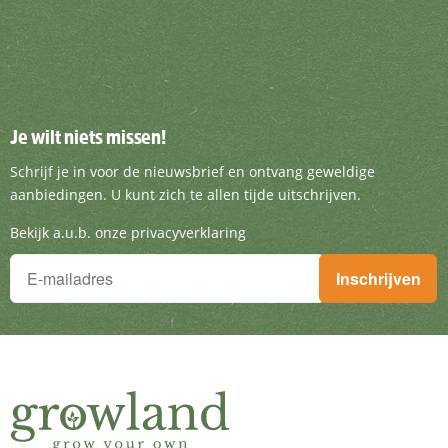
Je wilt niets missen!
Je wilt niets missen!
Schrijf je in voor de nieuwsbrief en ontvang g
Schrijf je in voor de nieuwsbrief en ontvang geweldige
aanbiedingen. U kunt zich te allen tijde uitschrijven.
Bekijk a.u.b. onze privacyverklaring
Je wilt niets missen!
Inschrijven
Schrijf je in voor de nieuwsbrief en ontvang geweldige aanbieding