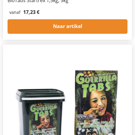
BioTabs Startrex 1,5kg, 5kg
17,23 €
vanaf
Naar artikel