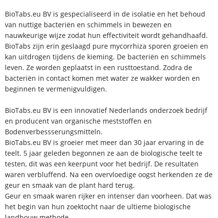
BioTabs.eu BV is gespecialiseerd in de isolatie en het behoud
van nuttige bacteriën en schimmels in bewezen en
nauwkeurige wijze zodat hun effectiviteit wordt gehandhaafd.
BioTabs zijn erin geslaagd pure mycorrhiza sporen groeien en
kan uitdrogen tijdens de kieming. De bacteriën en schimmels
leven. Ze worden geplaatst in een rusttoestand. Zodra de
bacteriën in contact komen met water ze wakker worden en
beginnen te vermenigvuldigen.
BioTabs.eu BV is een innovatief Nederlands onderzoek bedrijf
en producent van organische meststoffen en
Bodenverbessserungsmitteln.
BioTabs.eu BV is groeier met meer dan 30 jaar ervaring in de
teelt. 5 jaar geleden begonnen ze aan de biologische teelt te
testen, dit was een keerpunt voor het bedrijf. De resultaten
waren verbluffend. Na een overvloedige oogst herkenden ze de
geur en smaak van de plant hard terug.
Geur en smaak waren rijker en intenser dan voorheen. Dat was
het begin van hun zoektocht naar de ultieme biologische
landbouw methode.