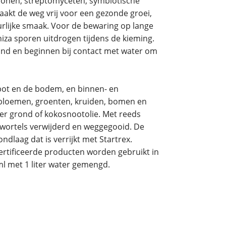
conen, streptomyceten, symbiotische
akt de weg vrij voor een gezonde groei,
urlijke smaak. Voor de bewaring op lange
hiza sporen uitdrogen tijdens de kieming.
nd en beginnen bij contact met water om
pot en de bodem, en binnen- en
n bloemen, groenten, kruiden, bomen en
iter grond of kokosnootolie. Met reeds
wortels verwijderd en weggegooid. De
dlaag dat is verrijkt met Startrex.
ertificeerde producten worden gebruikt in
l met 1 liter water gemengd.