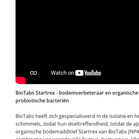
BioTabs Startrex - bodemverbeteraar en organisch
probiotische bacteriën
BioTabs heeft zich gespecialiseerd in de isolatie en 
schimmels, zodat hun doeltreffendheid, totdat de ap
organische bodemadditief Startrex van BioTabs (NPK: