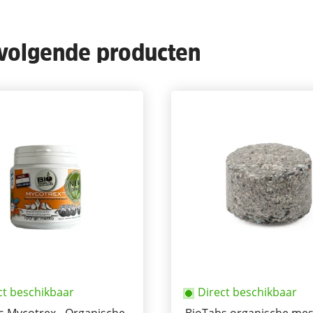
 volgende producten
ct beschikbaar
Direct beschikbaar
s Mycotrex - Organische
BioTabs organische mes