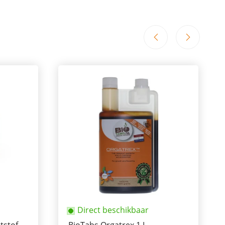
Direct beschikbaar
tstof
BioTabs Orgatrex 1 L