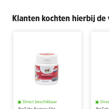
Klanten kochten hierbij de
Direct beschikbaar
Dire
BioTabs Bactrex 50g
BioTab