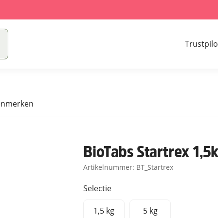
Trustpilo
enmerken
BioTabs Startrex 1,5k
Artikelnummer:
BT_Startrex
Selectie
1,5 kg
5 kg