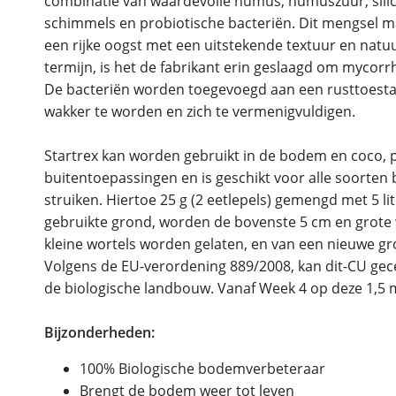
combinatie van waardevolle humus, humuszuur, sili
schimmels en probiotische bacteriën. Dit mengsel ma
een rijke oogst met een uitstekende textuur en natu
termijn, is het de fabrikant erin geslaagd om mycorr
De bacteriën worden toegevoegd aan een rusttoesta
wakker te worden en zich te vermenigvuldigen.
Startrex kan worden gebruikt in de bodem en coco, 
buitentoepassingen en is geschikt voor alle soorte
struiken. Hiertoe 25 g (2 eetlepels) gemengd met 5 l
gebruikte grond, worden de bovenste 5 cm en grote 
kleine wortels worden gelaten, en van een nieuwe gron
Volgens de EU-verordening 889/2008, kan dit-CU gec
de biologische landbouw. Vanaf Week 4 op deze 1,5 m
Bijzonderheden:
100% Biologische bodemverbeteraar
Brengt de bodem weer tot leven