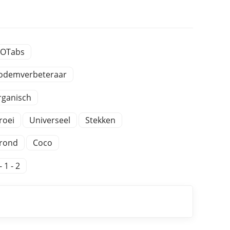
IOTabs
odemverbeteraar
rganisch
roei
Universeel
Stekken
rond
Coco
- 1 - 2