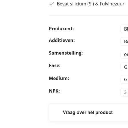
Bevat silicium (Si) & Fulvinezuur
Producent:
B
Additieven:
B
Samenstelling:
o
Fase:
G
Medium:
G
NPK:
3 
Vraag over het product