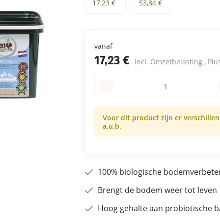
1,5 kg
5 kg
17,23 €
53,84 €
vanaf
17,23 €
incl. Omzetbelasting , Pl
Voor dit product zijn er verschille
a.u.b.
100% biologische bodemverbeter
Brengt de bodem weer tot leven
Hoog gehalte aan probiotische b