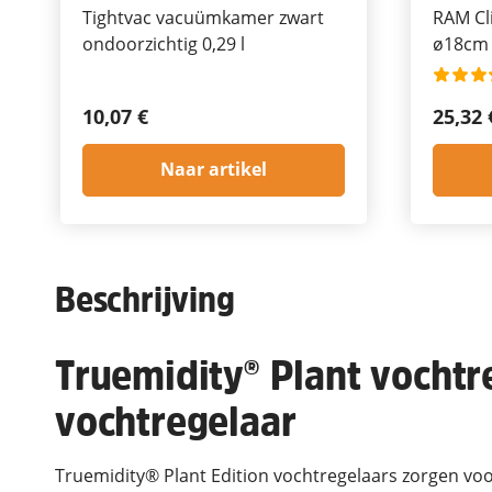
Tightvac vacuümkamer zwart
RAM Cl
ondoorzichtig 0,29 l
ø18cm
10,07 €
25,32 
Naar artikel
Beschrijving
Truemidity® Plant vocht
vochtregelaar
Truemidity® Plant Edition vochtregelaars zorgen voo