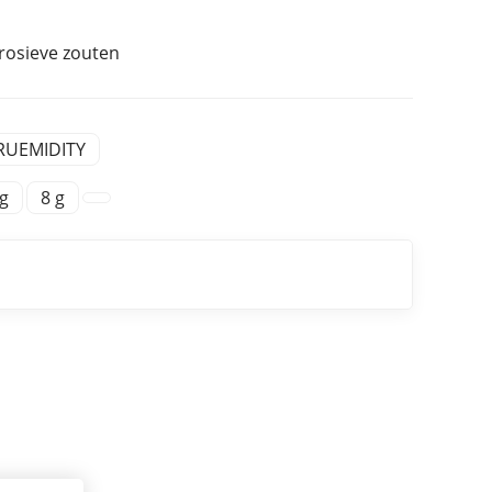
rrosieve zouten
RUEMIDITY
 g
8 g