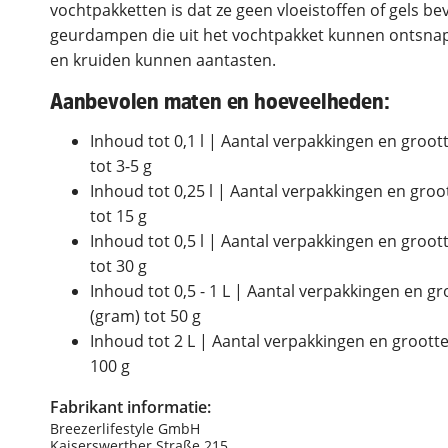
vochtpakketten is dat ze geen vloeistoffen of gels be
geurdampen die uit het vochtpakket kunnen ontsnap
en kruiden kunnen aantasten.
Aanbevolen maten en hoeveelheden:
Inhoud tot 0,1 l | Aantal verpakkingen en groot
tot 3-5 g
Inhoud tot 0,25 l | Aantal verpakkingen en gro
tot 15 g
Inhoud tot 0,5 l | Aantal verpakkingen en groot
tot 30 g
Inhoud tot 0,5 - 1 L | Aantal verpakkingen en g
(gram) tot 50 g
Inhoud tot 2 L | Aantal verpakkingen en groott
100 g
Fabrikant informatie:
Breezerlifestyle GmbH
Kaiserswerther Straße 215