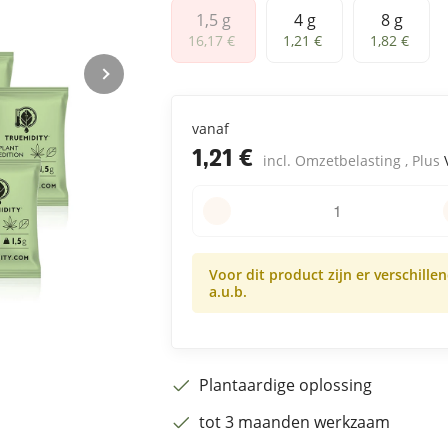
1,5 g
4 g
8 g
1,5 g
4 g
8 g
16,17 €
1,21 €
1,82 €
vanaf
1,21 €
incl. Omzetbelasting , Plus
Voor dit product zijn er verschille
a.u.b.
Plantaardige oplossing
tot 3 maanden werkzaam