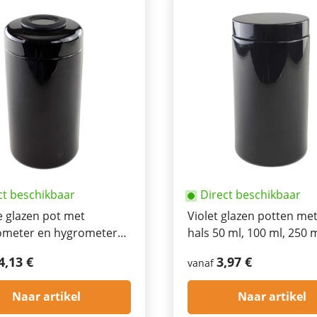
ct beschikbaar
Direct beschikbaar
e glazen pot met
Violet glazen potten me
meter en hygrometer
hals 50 ml, 100 ml, 250 
 200 ml, 300 ml, 500 ml,
ml
4,13 €
3,97 €
vanaf
Naar artikel
Naar artikel