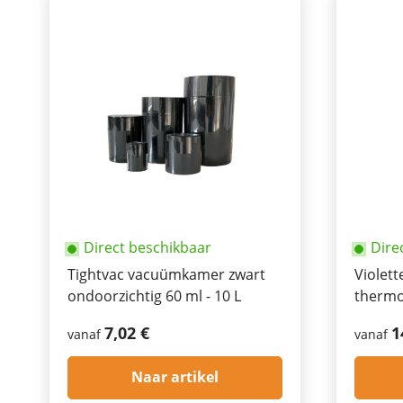
Direct beschikbaar
Dire
Tightvac vacuümkamer zwart
Violett
ondoorzichtig 60 ml - 10 L
thermo
120 ml,
7,02 €
1
vanaf
vanaf
1 l
Naar artikel