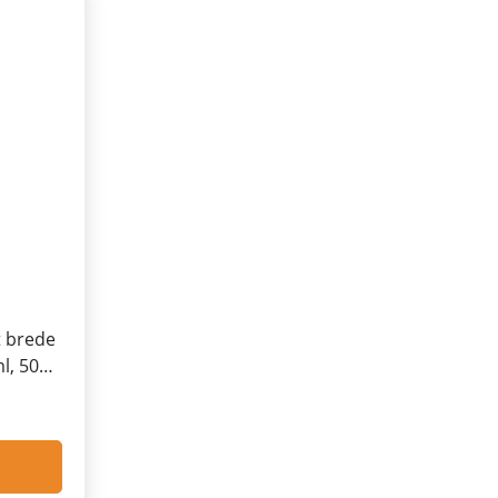
t brede
ml, 500