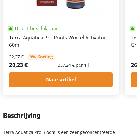
Direct beschikbaar
Terra Aquatica Pro Roots Wortel Activator
Te
60ml
Gr
22,27 €
9% Korting
20,23 €
26
337,24 € per 1 l
Naar artikel
Beschrijving
Terra Aquatica Pro Bloom is een zeer geconcentreerde