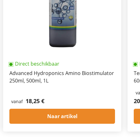
Direct beschikbaar
Advanced Hydroponics Amino Biostimulator
Te
250ml, 500ml, 1L
60
v
18,25 €
20
vanaf
Naar artikel