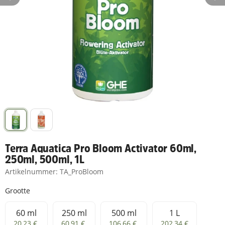
Terra Aquatica Pro Bloom Activator 60ml,
250ml, 500ml, 1L
Artikelnummer:
TA_ProBloom
Grootte
60 ml
250 ml
500 ml
1 L
60 ml
250 ml
500 ml
1 L
20,23 €
60,91 €
106,66 €
202,34 €