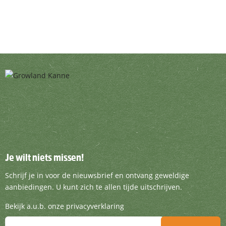
Je wilt niets missen!
Je wilt niets missen!
Schrijf je in voor de nieuwsbrief en ontvang g
Schrijf je in voor de nieuwsbrief en ontvang geweldige
aanbiedingen. U kunt zich te allen tijde uitschrijven.
Bekijk a.u.b. onze privacyverklaring
Je wilt niets missen!