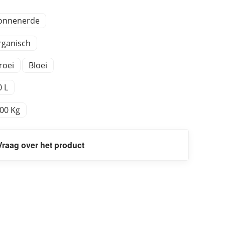
onnenerde
rganisch
roei
Bloei
0 L
,00 Kg
Vraag over het product