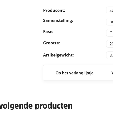
Producent:
S
Samenstelling:
o
Fase:
G
Grootte:
2
Artikelgewicht:
8
Op het verlanglijstje
 volgende producten