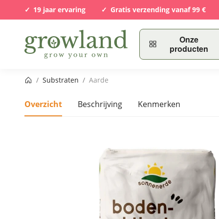
19 jaar ervaring
Gratis verzending vanaf 99 €
Onze
producten
Startpagina
/
Substraten
/
Aarde
Overzicht
Beschrijving
Kenmerken