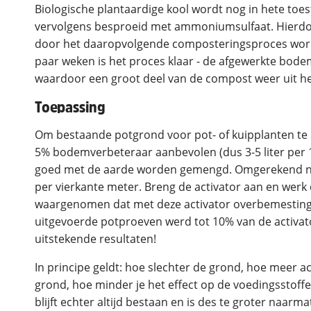
Biologische plantaardige kool wordt nog in hete to
vervolgens besproeid met ammoniumsulfaat. Hierdoor 
door het daaropvolgende composteringsproces word
paar weken is het proces klaar - de afgewerkte bode
waardoor een groot deel van de compost weer uit h
Toepassing
Om bestaande potgrond voor pot- of kuipplanten te
5% bodemverbeteraar aanbevolen (dus 3-5 liter per 1
goed met de aarde worden gemengd. Omgerekend naar
per vierkante meter. Breng de activator aan en werk d
waargenomen dat met deze activator overbemesting m
uitgevoerde potproeven werd tot 10% van de activa
uitstekende resultaten!
In principe geldt: hoe slechter de grond, hoe meer a
grond, hoe minder je het effect op de voedingsstof
blijft echter altijd bestaan en is des te groter naarma