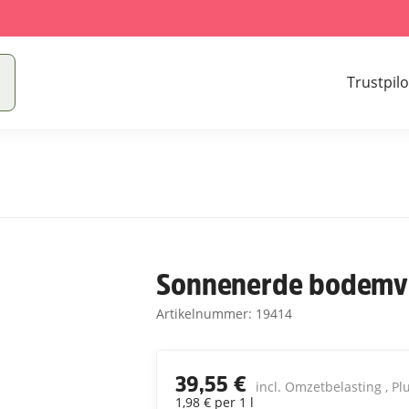
Trustpilo
Sonnenerde bodemve
Artikelnummer:
19414
39,55 €
incl. Omzetbelasting , Pl
1,98 € per 1 l