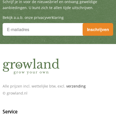
Schrijf je in voor de nieuwsbrief en ontvang g
Schrijf je in voor de nieuwsbrief en ontvang geweldige
aanbiedingen. U kunt zich te allen tijde uitschrijven.
Bekijk a.u.b. onze privacyverklaring
Je wilt niets missen!
Inschrijven
Schrijf je in voor de nieuwsbrief en ontvang geweldige aanbieding
Alle prijzen incl. wettelijke btw, excl.
verzending
© growland.nl
Service