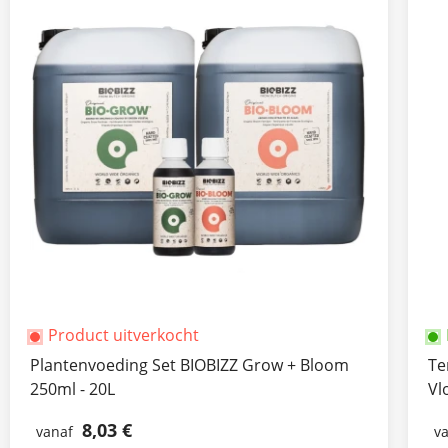
Product uitverkocht
Plantenvoeding Set BIOBIZZ Grow + Bloom
Te
250ml - 20L
Vl
8,03 €
vanaf
v