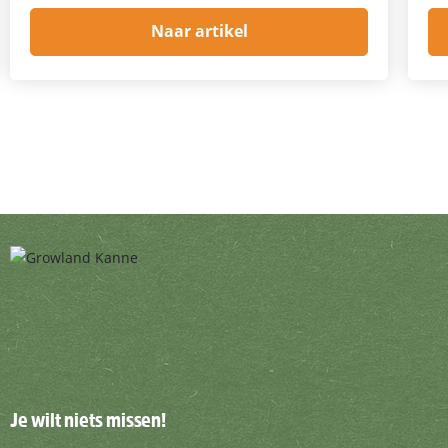
Naar artikel
Je wilt niets missen!
Je wilt niets missen!