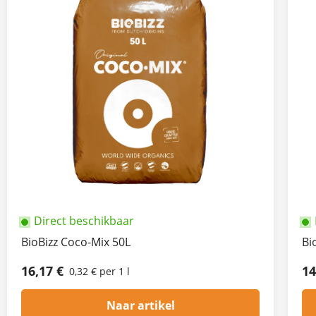
Direct beschikbaar
BioBizz Coco-Mix 50L
Bi
16,17 €
14
0,32 € per 1 l
Naar artikel