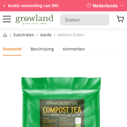
Nederlands
Gratis verzending van 99€
Startpagina
/
Substraten
/
Aarde
/
weitere Erden
Overzicht
Beschrijving
Kenmerken