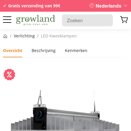
Nederlands
Gratis verzending van 99€
Startpagina
/
Verlichting
/
LED Kweeklampen
Overzicht
Beschrijving
Kenmerken