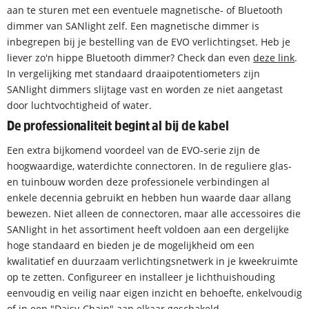
aan te sturen met een eventuele magnetische- of Bluetooth
dimmer van SANlight zelf. Een magnetische dimmer is
inbegrepen bij je bestelling van de EVO verlichtingset. Heb je
liever zo'n hippe Bluetooth dimmer? Check dan even
deze link
.
In vergelijking met standaard draaipotentiometers zijn
SANlight dimmers slijtage vast en worden ze niet aangetast
door luchtvochtigheid of water.
De professionaliteit begint al bij de kabel
Een extra bijkomend voordeel van de EVO-serie zijn de
hoogwaardige, waterdichte connectoren. In de reguliere glas-
en tuinbouw worden deze professionele verbindingen al
enkele decennia gebruikt en hebben hun waarde daar allang
bewezen. Niet alleen de connectoren, maar alle accessoires die
SANlight in het assortiment heeft voldoen aan een dergelijke
hoge standaard en bieden je de mogelijkheid om een
kwalitatief en duurzaam verlichtingsnetwerk in je kweekruimte
op te zetten. Configureer en installeer je lichthuishouding
eenvoudig en veilig naar eigen inzicht en behoefte, enkelvoudig
of in een "Daisy-Chain" aan elkaar geschakeld.