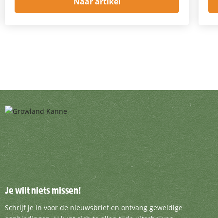
Naar artikel
Je wilt niets missen!
Je wilt niets missen!
Schrijf je in voor de nieuwsbrief en ontvang g
Schrijf je in voor de nieuwsbrief en ontvang geweldige