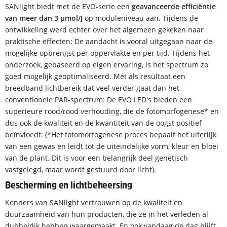
SANlight biedt met de EVO-serie een
geavanceerde efficiëntie
van meer dan 3 µmol/J
op moduleniveau aan. Tijdens de
ontwikkeling werd echter over het algemeen gekeken naar
praktische effecten: De aandacht is vooral uitgegaan naar de
mogelijke opbrengst per oppervlakte en per tijd. Tijdens het
onderzoek, gebaseerd op eigen ervaring, is het spectrum zo
goed mogelijk geoptimaliseerd. Met als resultaat een
breedband lichtbereik dat veel verder gaat dan het
conventionele PAR-spectrum: De EVO LED's bieden een
superieure rood/rood verhouding, die de fotomorfogenese* en
dus ook de kwaliteit en de kwantiteit van de oogst positief
beïnvloedt. (*Het fotomorfogenese proces bepaalt het uiterlijk
van een gewas en leidt tot de uiteindelijke vorm, kleur en bloei
van de plant. Dit is voor een belangrijk deel genetisch
vastgelegd, maar wordt gestuurd door licht).
Bescherming en lichtbeheersing
Kenners van SANlight vertrouwen op de kwaliteit en
duurzaamheid van hun producten, die ze in het verleden al
dubbeldik hebben waargemaakt. En ook vandaag de dag blijft