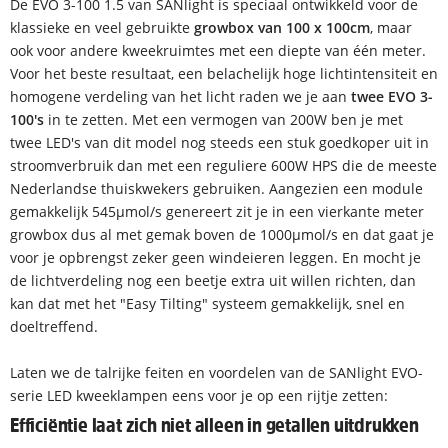
De EVO 3-100 1.5 van SANlight is speciaal ontwikkeld voor de
klassieke en veel gebruikte
growbox van 100 x 100cm
, maar
ook voor andere kweekruimtes met een diepte van één meter.
Voor het beste resultaat, een belachelijk hoge lichtintensiteit en
homogene verdeling van het licht raden we je aan
twee EVO 3-
100's
in te zetten. Met een vermogen van 200W ben je met
twee LED's van dit model nog steeds een stuk goedkoper uit in
stroomverbruik dan met een reguliere 600W HPS die de meeste
Nederlandse thuiskwekers gebruiken. Aangezien een module
gemakkelijk 545µmol/s genereert zit je in een vierkante meter
growbox dus al met gemak boven de 1000µmol/s en dat gaat je
voor je opbrengst zeker geen windeieren leggen. En mocht je
de lichtverdeling nog een beetje extra uit willen richten, dan
kan dat met het "Easy Tilting" systeem gemakkelijk, snel en
doeltreffend.
Laten we de talrijke feiten en voordelen van de SANlight EVO-
serie LED kweeklampen eens voor je op een rijtje zetten:
Efficiëntie laat zich niet alleen in getallen uitdrukken