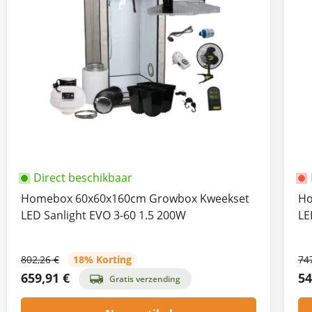
Direct beschikbaar
Homebox 60x60x160cm Growbox Kweekset
Ho
LED Sanlight EVO 3-60 1.5 200W
LE
802,26 €
18% Korting
74
659,91 €
54
Gratis verzending