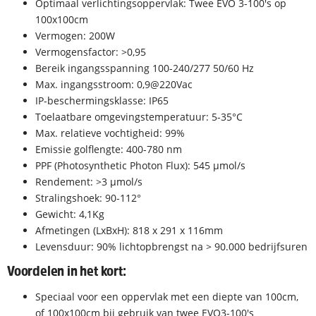
Optimaal verlichtingsoppervlak: Twee EVO 3-100's op
100x100cm
Vermogen: 200W
Vermogensfactor: >0,95
Bereik ingangsspanning 100-240/277 50/60 Hz
Max. ingangsstroom: 0,9@220Vac
IP-beschermingsklasse: IP65
Toelaatbare omgevingstemperatuur: 5-35°C
Max. relatieve vochtigheid: 99%
Emissie golflengte: 400-780 nm
PPF (Photosynthetic Photon Flux): 545 µmol/s
Rendement: >3 µmol/s
Stralingshoek: 90-112°
Gewicht: 4,1Kg
Afmetingen (LxBxH): 818 x 291 x 116mm
Levensduur: 90% lichtopbrengst na > 90.000 bedrijfsuren
Voordelen in het kort:
Speciaal voor een oppervlak met een diepte van 100cm,
of 100x100cm bij gebruik van twee EVO3-100's