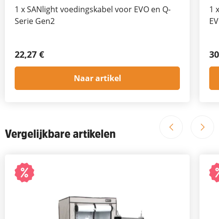
1
x
SANlight voedingskabel voor EVO en Q-
1
Serie Gen2
EV
22,27 €
30
Naar artikel
Vergelijkbare artikelen