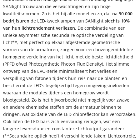
SANlight trouw aan die verwachtingen en zijn hoge
kwaliteitsnormen. Zo is het bij alle modellen zo, dat
na 90.000
bedrijfsuren
de LED-kweeklampen van SANlight
slechts 10%
van hun lichtrendement verliezen
. De combinatie van een
unieke asymmetrische secundaire optische verdeling van
licht**, met perfect op elkaar afgestemde geometrische
vormen van de armaturen, zorgen voor een bovengemiddelde
homogene verdeling van het licht, met de beste lichtdichtheid
(PPFD ofwel Photosynthetic Photon Flux Density). Het slimme
ontwerp van de EVO-serie minimaliseert het verlies en
verspilling van fotonen tijdens hun reis naar de planten en
beschermt de LED's tegelijkertijd tegen omgevingsinvloeden
waaraan de modules tijdens een homegrow wordt
blootgesteld. Zo is het bijvoorbeeld niet mogelijk voor zwavel
en andere chemische stoffen om de armatuur binnen te
dringen, wat oxidatie van de LED-chipreflector kan veroorzaken.
Ook laten de LED-bars zich eenvoudig reinigen, wat een
langere levensduur en constantere lichtoutput garandeert.
(**Secundaire optiek heeft 4 verschillende taken: Lichtcontrole,