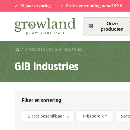
19 jaar ervaring
Gratis verzending vanaf 99 €
Onze
producten
Startpagina
/
Producten van GIB Industries
GIB Industries
Filter en sortering
Artikel Gevonden
Direct beschikbaar
6
Prijsbereik
Sort