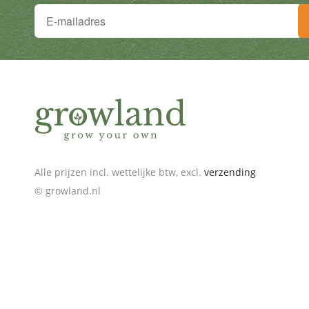
Je wilt niets missen!
Schrijf je in voor de nieuwsbrief en ontvang geweldige
Alle prijzen incl. wettelijke btw, excl.
verzending
© growland.nl