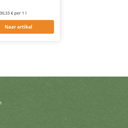
30,33 € per 1 l
Naar artikel
e
brief en ontvang geweldige aanbi