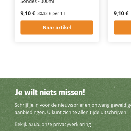
Sondes - 300ml
9,10 €
9,10 €
30,33 € per 1 l
Naar artikel
Je wilt niets missen!
Je wilt niets missen!
Schrijf je in voor de nieuwsbrief en ontvang geweldig
Schrijf je in voor de nieuws
aanbiedingen. U kunt zich te allen tijde uitschrijven.
Bekijk a.u.b. onze privacyverklaring