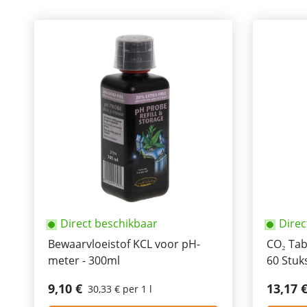
Direct beschikbaar
Direc
Bewaarvloeistof KCL voor pH-
CO₂ Tab
meter - 300ml
60 Stuk
9,10 €
13,17 
30,33 € per 1 l