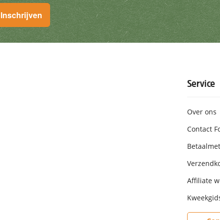
Inschrijven
 aanbiedingen. U kunt zich te allen tijde uitschrijven. Insch
Service
Over ons
Contact F
Betaalme
Verzendk
Affiliate 
Kweekgid