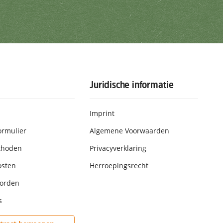
rijven
Juridische informatie
Imprint
ormulier
Algemene Voorwaarden
thoden
Privacyverklaring
osten
Herroepingsrecht
worden
s