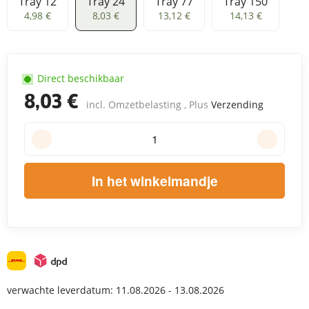
Tray 12
Tray 24
Tray 77
Tray 150
Tray 12
Tray 24
Tray 77
Tray 150
4,98 €
8,03 €
13,12 €
14,13 €
Direct beschikbaar
8,03 €
incl. Omzetbelasting , Plus
Verzending
In het winkelmandje
verwachte leverdatum:
11.08.2026 - 13.08.2026