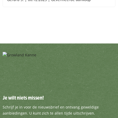
Je wilt niets missen!
Je wilt niets missen!
Schrijf je in voor de nieuwsbrief en ontvang g
Schrijf je in voor de nieuwsbrief en ontvang geweldige
aanbiedingen. U kunt zich te allen tijde uitschrijven.