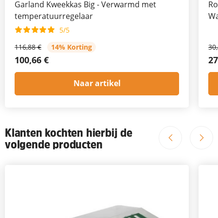
Garland Kweekkas Big - Verwarmd met
Ro
temperatuurregelaar
Wa
5/5
116,88 €
14% Korting
30
100,66 €
27
Naar artikel
Klanten kochten hierbij de
volgende producten