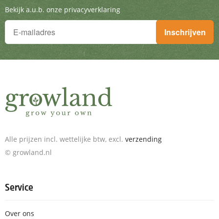
Bekijk a.u.b. onze privacyverklaring
Je wilt niets missen!
Inschrijven
Schrijf je in voor de nieuwsbrief en ontvang geweldige aanbieding
Alle prijzen incl. wettelijke btw, excl.
verzending
© growland.nl
Service
Over ons