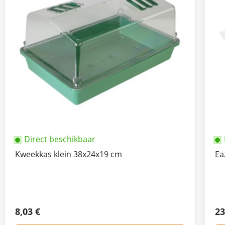
Direct beschikbaar
Kweekkas klein 38x24x19 cm
Ea
8,03 €
23