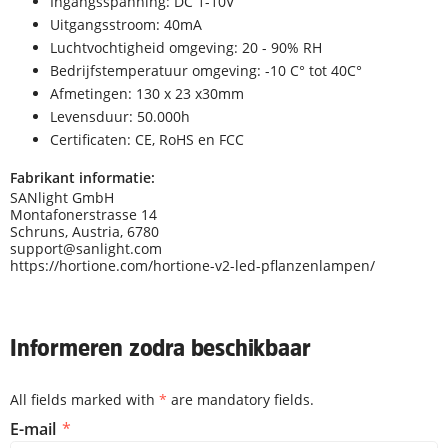
Ingangsspanning: DC 1-10V
Uitgangsstroom: 40mA
Luchtvochtigheid omgeving: 20 - 90% RH
Bedrijfstemperatuur omgeving: -10 C° tot 40C°
Afmetingen: 130 x 23 x30mm
Levensduur: 50.000h
Certificaten: CE, RoHS en FCC
Fabrikant informatie:
SANlight GmbH
Montafonerstrasse 14
Schruns, Austria, 6780
support@sanlight.com
https://hortione.com/hortione-v2-led-pflanzenlampen/
Informeren zodra beschikbaar
All fields marked with
*
are mandatory fields.
Informeren zodra beschikbaar
E-mail