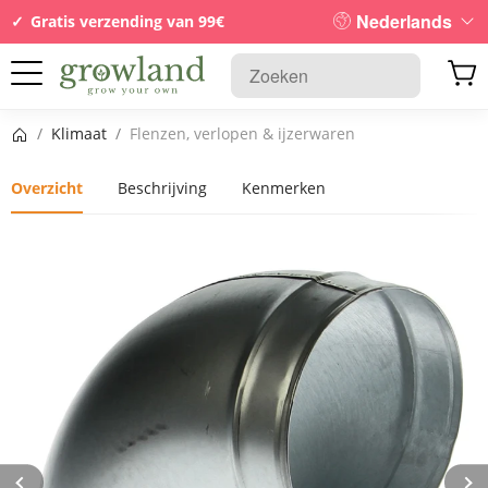
Nederlands
Gratis verzending van 99€
Startpagina
/
Klimaat
/
Flenzen, verlopen & ijzerwaren
Overzicht
Beschrijving
Kenmerken