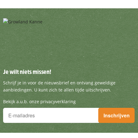
Je wilt niets missen!
Je wilt niets missen!
Schrijf je in voor de nieuwsbrief en ontvang g
Schrijf je in voor de nieuwsbrief en ontvang geweldige
aanbiedingen. U kunt zich te allen tijde uitschrijven.
Bekijk a.u.b. onze privacyverklaring
Je wilt niets missen!
Inschrijven
Schrijf je in voor de nieuwsbrief en ontvang geweldige aanbieding