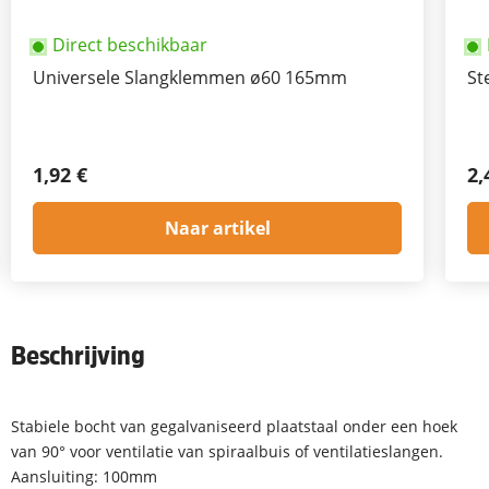
Direct beschikbaar
Universele Slangklemmen ø60 165mm
St
1,92 €
2,
Naar artikel
Beschrijving
Stabiele bocht van gegalvaniseerd plaatstaal onder een hoek
van 90° voor ventilatie van spiraalbuis of ventilatieslangen.
Aansluiting: 100mm