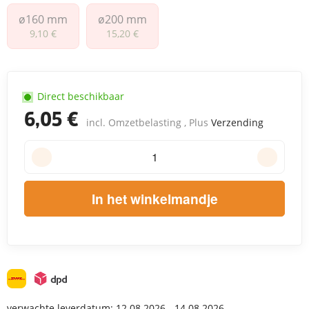
ø160 mm
ø200 mm
ø160 mm
ø200 mm
9,10 €
15,20 €
Direct beschikbaar
6,05 €
incl. Omzetbelasting , Plus
Verzending
In het winkelmandje
verwachte leverdatum:
12.08.2026 - 14.08.2026