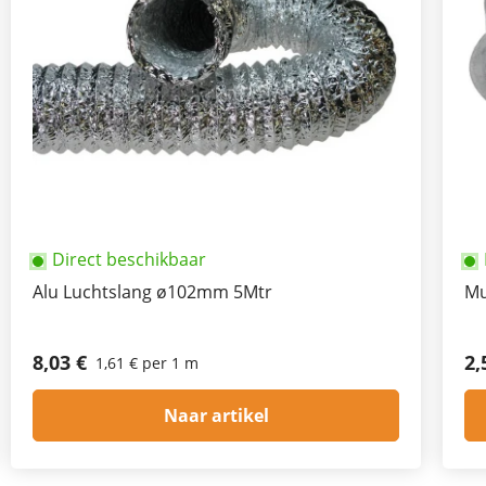
Direct beschikbaar
Alu Luchtslang ø102mm 5Mtr
Mu
8,03 €
2,
1,61 € per 1 m
Naar artikel