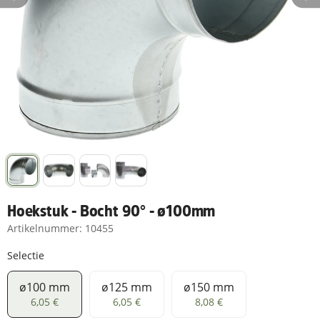
Hoekstuk - Bocht 90° - ø100mm
Artikelnummer:
10455
Selectie
ø100 mm
ø125 mm
ø150 mm
ø100 mm
ø125 mm
ø150 mm
6,05 €
6,05 €
8,08 €