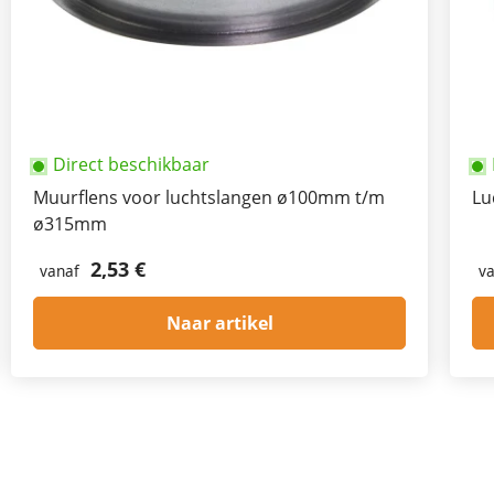
Direct beschikbaar
Muurflens voor luchtslangen ø100mm t/m
Lu
ø315mm
2,53 €
vanaf
va
Naar artikel