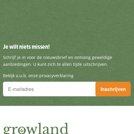
Je wilt niets missen!
Je wilt niets missen!
Schrijf je in voor de nieuwsbrief en ontvang g
Schrijf je in voor de nieuwsbrief en ontvang geweldige
aanbiedingen. U kunt zich te allen tijde uitschrijven.
Bekijk a.u.b. onze privacyverklaring
Je wilt niets missen!
Inschrijven
Schrijf je in voor de nieuwsbrief en ontvang geweldige aanbieding