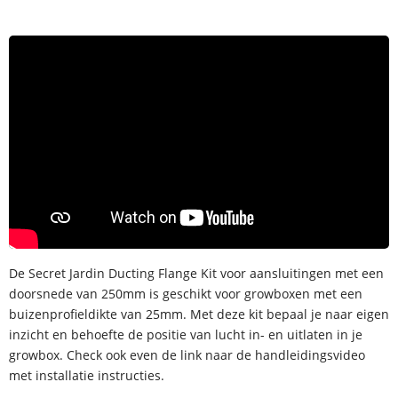
De Secret Jardin Ducting Flange Kit voor aansluitingen met een
doorsnede van 250mm is geschikt voor growboxen met een
buizenprofieldikte van 25mm. Met deze kit bepaal je naar eigen
inzicht en behoefte de positie van lucht in- en uitlaten in je
growbox. Check ook even de link naar de handleidingsvideo
met installatie instructies.