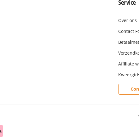
Service
Over ons
Contact F
Betaalme
Verzendk
Affiliate 
Kweekgid
Con