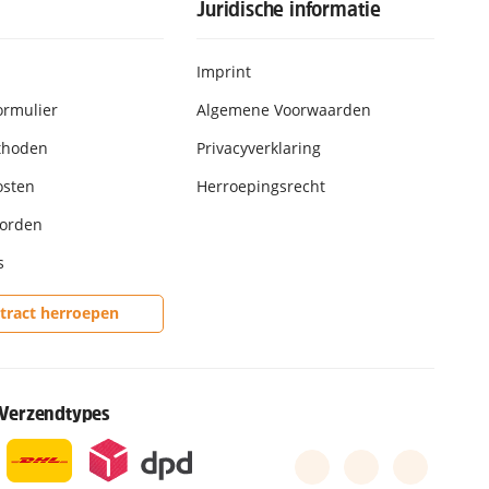
Juridische informatie
Imprint
ormulier
Algemene Voorwaarden
thoden
Privacyverklaring
osten
Herroepingsrecht
worden
s
tract herroepen
Verzendtypes