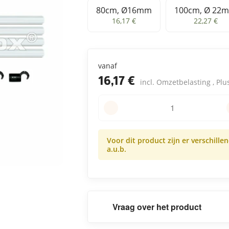
80cm, Ø16mm
100cm, Ø 22
80cm, Ø16mm
100cm, 
16,17 €
22,27 €
vanaf
16,17 €
incl. Omzetbelasting , Pl
Voor dit product zijn er verschille
a.u.b.
Vraag over het product