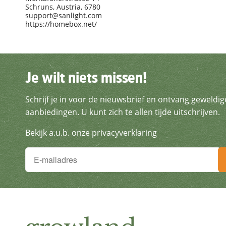
Schruns, Austria, 6780
support@sanlight.com
https://homebox.net/
Je wilt niets missen!
Je wilt niets missen!
Schrijf je in voor de nieuwsbrief en ontvang geweldig
Schrijf je in voor de nieuws
aanbiedingen. U kunt zich te allen tijde uitschrijven.
Bekijk a.u.b. onze privacyverklaring
Je wilt niets missen!
Schrijf je in voor de nieuwsbrief en ontvang geweldige