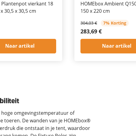
 Plantenpot vierkant 18
HOMEbox Ambient Q150
5 x 30,5 x 30,5 cm
150 x 220 cm
304,03 €
7% Korting
283,69 €
Naar artikel
Naar artikel
iliteit
en hoge omgevingstemperatuur of
olle toeren. De wanden van je HOMEbox®
rdruk die ontstaat in je tent, waardoor
drang komen. De Fixture Poles zijn