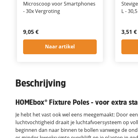
Microscoop voor Smartphones
Stevige
- 30x Vergroting
L - 30,
9,05 €
3,51 €
Naar artikel
Beschrijving
HOMEbox® Fixture Poles - voor extra stab
Je hebt het vast ook wel eens meegemaakt: Door e
luchtvochtigheid draait je luchtafvoersysteem op v
beginnen dan naar binnen te bollen vanwege de onde
er minder kweekruimte overblijft en je planten in ge