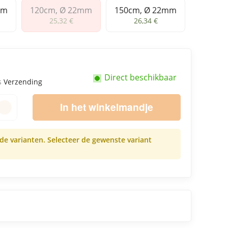
mm
120cm, Ø 22mm
150cm, Ø 22mm
Ø 22mm
120cm, Ø 22mm
150cm, Ø 22mm
25,32 €
26,34 €
Direct beschikbaar
us
Verzending
In het winkelmandje
nde varianten. Selecteer de gewenste variant