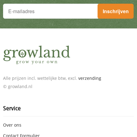
Je wilt niets missen!
Inschrijven
Schrijf je in voor de nieuwsbrief en ontvang geweldige aanbieding
Alle prijzen incl. wettelijke btw, excl.
verzending
© growland.nl
Service
Over ons
Contact Formulier