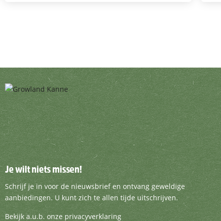
Je wilt niets missen!
Je wilt niets missen!
Schrijf je in voor de nieuwsbrief en ontvang g
Schrijf je in voor de nieuwsbrief en ontvang geweldige
aanbiedingen. U kunt zich te allen tijde uitschrijven.
Bekijk a.u.b. onze privacyverklaring