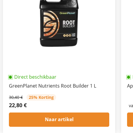
Direct beschikbaar
GreenPlanet Nutrients Root Builder 1 L
Ap
30,40 €
25% Korting
22,80 €
v
Naar artikel