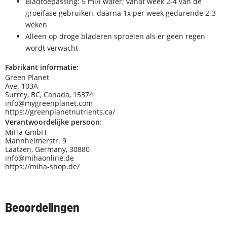
Bladtoepassing: 5 ml/l water; vanaf week 2-4 van de
groeifase gebruiken, daarna 1x per week gedurende 2-3
weken
Alleen op droge bladeren sproeien als er geen regen
wordt verwacht
Fabrikant informatie:
Green Planet
Ave. 103A
Surrey, BC, Canada, 15374
info@mygreenplanet.com
https://greenplanetnutrients.ca/
Verantwoordelijke persoon:
MiHa GmbH
Mannheimerstr. 9
Laatzen, Germany, 30880
info@mihaonline.de
https://miha-shop.de/
Beoordelingen