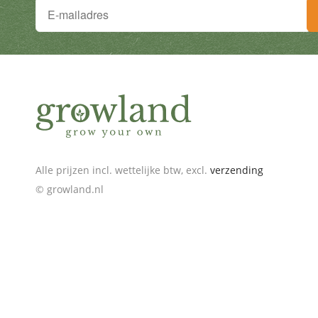
Je wilt niets missen!
Schrijf je in voor de nieuwsbrief en ontvang geweldige
Alle prijzen incl. wettelijke btw, excl.
verzending
© growland.nl