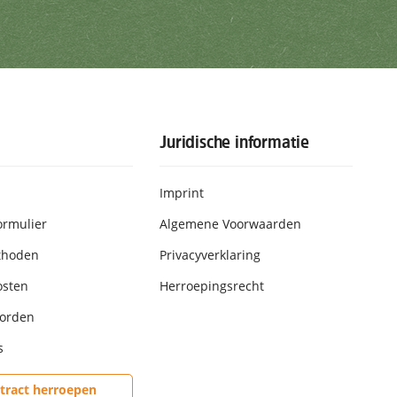
rijven
Juridische informatie
Imprint
ormulier
Algemene Voorwaarden
thoden
Privacyverklaring
osten
Herroepingsrecht
worden
s
tract herroepen