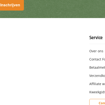
Inschrijven
 aanbiedingen. U kunt zich te allen tijde uitschrijven. Insch
Service
Over ons
Contact F
Betaalme
Verzendk
Affiliate 
Kweekgid
Con