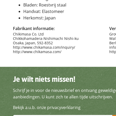
Bladen: Roestvrij staal
Handvat: Elastomeer
Herkomst: Japan
Fabrikant informatie:
Ver
Chikimasa Co. Ltd
Gro
Chikkohamadera-Nishimachi Nishi-ku
Wal
Osaka, Japan, 592-8352
Ber
http://www.chikamasa.com/inquiry/
inf
http://www.chikamasa.com/
htt
Je wilt niets missen!
Je wilt niets missen!
Schrijf je in voor de nieuwsbrief en ontvang geweldig
Schrijf je in voor de nieuws
aanbiedingen. U kunt zich te allen tijde uitschrijven.
Bekijk a.u.b. onze privacyverklaring