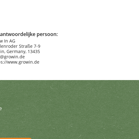
antwoordelijke persoon:
w In AG
lenroder Straße 7-9
lin, Germany, 13435
o@growin.de
ps://www.growin.de
e
brief en ontvang geweldige aanbi